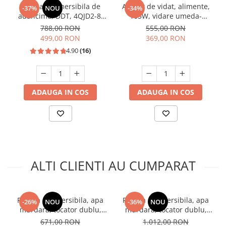
Pompa submersibila de
Aparat de vidat, alimente,
-37%
NOU
-34%
adancime, DDT, 4QJD2-8,
165W, vidare umeda-
1500 W, 8 turbine, Inox,
uscata, dubla sigilare,
788,00 RON
555,00 RON
cablu 25m
Heinner HAV-165BKSS
499,00 RON
369,00 RON
4.90
(16)
ADAUGA IN COS
ADAUGA IN COS
ALTI CLIENTI AU CUMPARAT
Pompa submersibila, apa
Pompa submersibila, apa
-26%
NOU
-36%
NOU
murdara, tocator dublu,
murdara, tocator dublu,
370W, max 8 m³/h, INOX,
1500W, max 20m³/h, INOX,
671,00 RON
1.012,00 RON