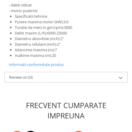
Unelte Gradinarit
- debit ridicat
- motor puternic
Ventilatoare & Sisteme Racire
Specificatii tehnice
Aparate de aer conditionat
Putere maxima motor (kW):3.0
Turatie de mers in gol (rpm):3000
Ventilatoare
Debit maxim (L/h):6000-25000
Zootehnie
Diametru absorbtie (inch):2"
Diametru refulare (inch):2"
Foarfeci tuns oi
Adancime maxima (m):7
Incubatoare oua
Inaltime maxima (m):20
Informatii conformitate produs
Review-uri
(0)
FRECVENT CUMPARATE
IMPREUNA