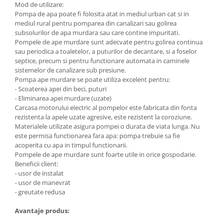
Mod de utilizare:
Masini de spalat vase incorporabile
Pompa de apa poate fi folosita atat in mediul urban cat si in
Masini de spalat vase
mediul rural pentru pomparea din canalizari sau golirea
subsolurilor de apa murdara sau care contine impuritati.
independente
Pompele de ape murdare sunt adecvate pentru golirea continua
Motoburghiu/Foreza pamant
sau periodica a toaletelor, a puturilor de decantare, si a foselor
septice, precum si pentru functionare automata in caminele
Pachete Incorporabile
sistemelor de canalizare sub presiune.
Pirostrii & Arzatoare
Pompa ape murdare se poate utiliza excelent pentru:
- Scoaterea apei din beci, puturi
Plasa umbrire
- Eliminarea apei murdare (uzate)
Pompe de stropit
Carcasa motorului electric al pompelor este fabricata din fonta
rezistenta la apele uzate agresive, este rezistent la coroziune.
Radiatoare
Materialele utilizate asigura pompei o durata de viata lunga. Nu
este permisa functionarea fara apa: pompa trebuie sa fie
Semanatoare,Plantatoare
acoperita cu apa in timpul functionarii.
Sere
Pompele de ape murdare sunt foarte utile in orice gospodarie.
Beneficii client:
Sobe pe gaz & electrice
- usor de instalat
- usor de manevrat
Suflante & Aspiratoare
- greutate redusa
Aspiratoare
Avantaje produs:
Suflante Frunze