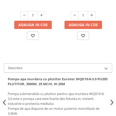
2"
Hote bucatarie
Consumabile
Hota tavan
ADAUGA IN COS
ADAUGA IN COS
Hote cupolare
Hote decorative
Hote incorporabile
Hote insula
Hote telescopice
Hote traditionale
Masini de Spalat Rufe & Uscatoare
Descriere
Accesorii masini de spalat &
Pompa apa murdara cu plutitor Eurotec WQD10-8-3.0 PU205
uscatoare
PLUTITOR, 3000W, 25 MC/H, IH 20M
Masini automate de spalat rufe
Masini de spalat rufe cu uscator
Pompa submersibila cu plutitor pentru apa murdara WQD10-8-
3.0 este o pompa care este foarte des folosita in: minerit,
Masini de spalat rufe verticale
industrie si protectia mediului.
Uscatoare de rufe
Pompa de apa dispune de un motor puternic monofazat de
Masini de spalat vase
3.0kW.