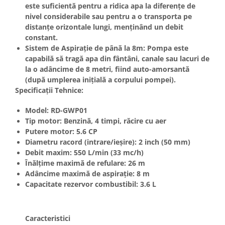
Unelte Gradinarit
este suficientă pentru a ridica apa la diferențe de
nivel considerabile sau pentru a o transporta pe
Ventilatoare & Sisteme Racire
distanțe orizontale lungi, menținând un debit
Aparate de aer conditionat
constant.
Ventilatoare
Sistem de Aspirație de până la 8m:
Pompa este
capabilă să tragă apa din fântâni, canale sau lacuri de
Zootehnie
la o adâncime de
8 metri
, fiind auto-amorsantă
Foarfeci tuns oi
(după umplerea inițială a corpului pompei).
Incubatoare oua
Specificații Tehnice:
Model:
RD-GWP01
Tip motor:
Benzină, 4 timpi, răcire cu aer
Putere motor:
5.6 CP
Diametru racord (intrare/ieșire):
2 inch (50 mm)
Debit maxim:
550 L/min (33 mc/h)
Înălțime maximă de refulare:
26 m
Adâncime maximă de aspirație:
8 m
Capacitate rezervor combustibil:
3.6 L
Caracteristici