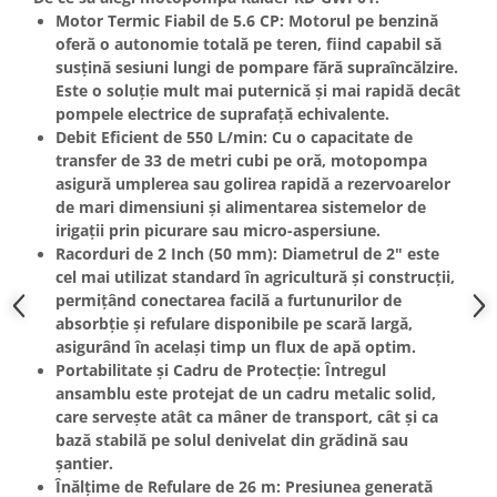
Motor Termic Fiabil de 5.6 CP:
Motorul pe benzină
Masini de spalat vase incorporabile
oferă o autonomie totală pe teren, fiind capabil să
Masini de spalat vase
susțină sesiuni lungi de pompare fără supraîncălzire.
independente
Este o soluție mult mai puternică și mai rapidă decât
Motoburghiu/Foreza pamant
pompele electrice de suprafață echivalente.
Debit Eficient de 550 L/min:
Cu o capacitate de
Pachete Incorporabile
transfer de
33 de metri cubi pe oră
, motopompa
Pirostrii & Arzatoare
asigură umplerea sau golirea rapidă a rezervoarelor
Plasa umbrire
de mari dimensiuni și alimentarea sistemelor de
irigații prin picurare sau micro-aspersiune.
Pompe de stropit
Racorduri de 2 Inch (50 mm):
Diametrul de
2"
este
Radiatoare
cel mai utilizat standard în agricultură și construcții,
permițând conectarea facilă a furtunurilor de
Semanatoare,Plantatoare
absorbție și refulare disponibile pe scară largă,
Sere
asigurând în același timp un flux de apă optim.
Portabilitate și Cadru de Protecție:
Întregul
Sobe pe gaz & electrice
ansamblu este protejat de un cadru metalic solid,
Suflante & Aspiratoare
care servește atât ca mâner de transport, cât și ca
bază stabilă pe solul denivelat din grădină sau
Aspiratoare
șantier.
Suflante Frunze
Înălțime de Refulare de 26 m:
Presiunea generată