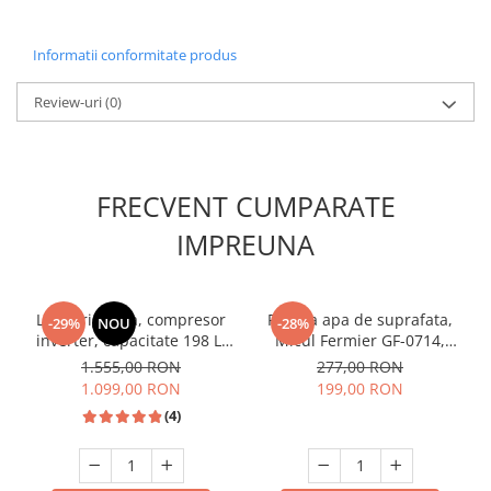
Informatii conformitate produs
Review-uri
(0)
FRECVENT CUMPARATE
IMPREUNA
Lada frigorifia, compresor
Pompa apa de suprafata,
-29%
NOU
-28%
inverter, capacitate 198 L,
Micul Fermier GF-0714,
congelare rapida, roti,
QB60, 0.37 KW.
1.555,00 RON
277,00 RON
Negru, HEINNER
1.099,00 RON
199,00 RON
(4)