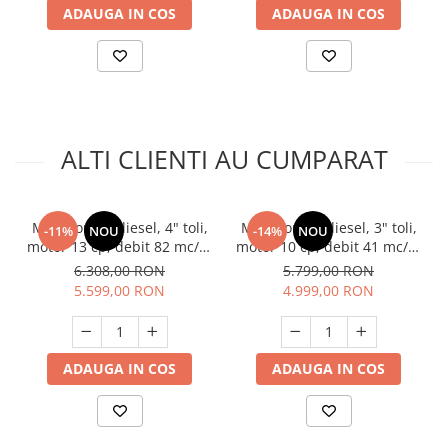
ADAUGA IN COS
ADAUGA IN COS
ALTI CLIENTI AU CUMPARAT
Motopompa diesel, 4" toli,
Motopompa diesel, 3" toli,
-11%
NOU
-14%
NOU
motor 13 cp, debit 82 mc/h,
motor 10 cp, debit 41 mc/h,
pornire electrica, refulare
pornire electrica, refulare
6.308,00 RON
5.799,00 RON
60m, aspiratie 8m, Visoli
90m, aspiratie 8m, Visoli
5.599,00 RON
4.999,00 RON
ADAUGA IN COS
ADAUGA IN COS