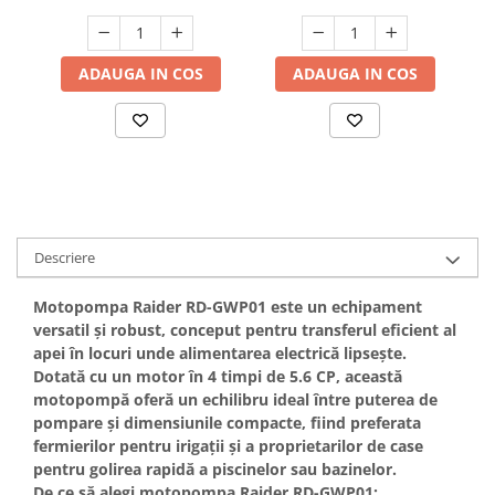
8m, Visoli
8m, Visoli
Hote bucatarie
Consumabile
ADAUGA IN COS
ADAUGA IN COS
Hota tavan
Hote cupolare
Hote decorative
Hote incorporabile
Hote insula
Hote telescopice
Hote traditionale
Descriere
Masini de Spalat Rufe & Uscatoare
Motopompa
Raider RD-GWP01
este un echipament
Accesorii masini de spalat &
versatil și robust, conceput pentru transferul eficient al
uscatoare
apei în locuri unde alimentarea electrică lipsește.
Masini automate de spalat rufe
Dotată cu un motor în 4 timpi de
5.6 CP
, această
Masini de spalat rufe cu uscator
motopompă oferă un echilibru ideal între puterea de
pompare și dimensiunile compacte, fiind preferata
Masini de spalat rufe verticale
fermierilor pentru irigații și a proprietarilor de case
Uscatoare de rufe
pentru golirea rapidă a piscinelor sau bazinelor.
Masini de spalat vase
De ce să alegi motopompa Raider RD-GWP01: