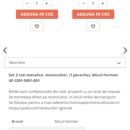
Hote bucatarie
ADAUGA IN COS
ADAUGA IN COS
Consumabile
Hota tavan
Hote cupolare
Hote decorative
Hote incorporabile
Hote insula
Hote telescopice
Descriere
Hote traditionale
Masini de Spalat Rufe & Uscatoare
Set 2 roti metalice, motocultor, (1 pereche), Micul Fermier
GF-2301-S001-G01
Accesorii masini de spalat &
uscatoare
Rotile sunt confectionate din otel, acoperit cu un strat de vopsea.
Masini automate de spalat rufe
Se monteaza direct pe motocultor, in locul rotilor de transport.
Se folosesc pentru a mari aderenta motosapei/motocultorului in
Masini de spalat rufe cu uscator
timpul prelucrarii terenurilor agricole.
Masini de spalat rufe verticale
Uscatoare de rufe
Brand
Micul Fermier
Masini de spalat vase