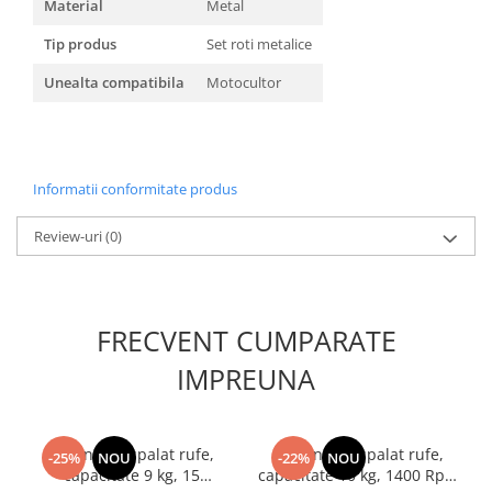
Material
Metal
Masini de spalat vase incorporabile
Tip produs
Set roti metalice
Masini de spalat vase
independente
Unealta compatibila
Motocultor
Motoburghiu/Foreza pamant
Pachete Incorporabile
Pirostrii & Arzatoare
Informatii conformitate produs
Plasa umbrire
Review-uri
(0)
Pompe de stropit
Radiatoare
Semanatoare,Plantatoare
FRECVENT CUMPARATE
Sere
IMPREUNA
Sobe pe gaz & electrice
Suflante & Aspiratoare
Aspiratoare
Masina de spalat rufe,
Masina de spalat rufe,
-25%
NOU
-22%
NOU
Suflante Frunze
capacitate 9 kg, 15
capacitate 10 kg, 1400 Rpm,