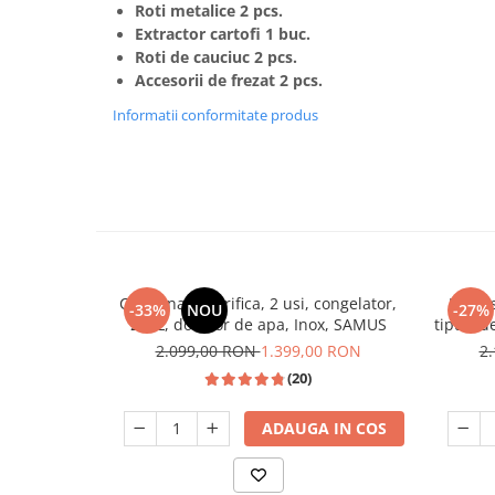
Roti metalice 2 pcs.
Extractor cartofi 1 buc.
Roti de cauciuc 2 pcs.
Accesorii de frezat 2 pcs.
Informatii conformitate produs
Combina frigorifica, 2 usi, congelator,
Espres
-33%
NOU
-27%
260L, dozator de apa, Inox, SAMUS
tipuri d
2.099,00 RON
1.399,00 RON
2
(20)
ADAUGA IN COS