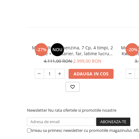
Motocultor pe benzina, 7 Cp, 4 timpi, 2
Motocult
-27%
NOU
-20%
viteze + marsarier, far, latime lucru
Kw, 2 vi
1200mm, 208 cm³, accesorii incluse,
luc
4.111,00 RON
2.999,00 RON
3
RAIDER
ADAUGA IN COS
Newsletter
Nu rata ofertele si promotiile noastre
Vreau sa primesc newsletter cu promotiile magazinului. Af