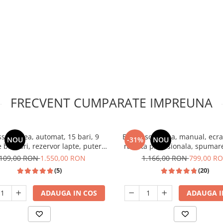
FRECVENT CUMPARATE IMPREUNA
sor cafea, automat, 15 bari, 9
Espressor cafea, manual, ecran
NOU
-31%
NOU
e bauturi, rezervor lapte, putere
rasnita profesionala, spumare
1350W, SAMUS
pompa apa italia 20 bari, reze
.109,00 RON
1.550,00 RON
1.166,00 RON
799,00 R
0.9 L, SAMUS
(5)
(20)
ADAUGA IN COS
ADAUGA I