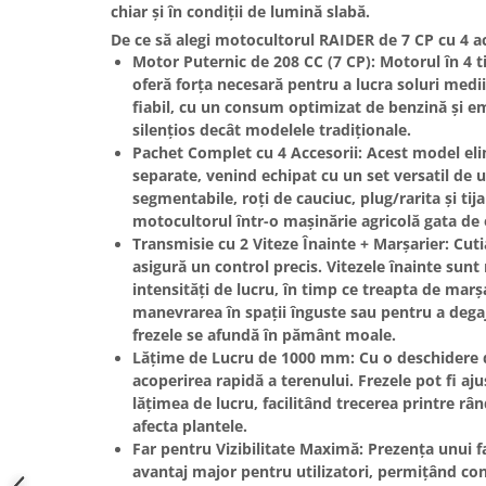
chiar și în condiții de lumină slabă.
Hote bucatarie
De ce să alegi motocultorul RAIDER de 7 CP cu 4 ac
Consumabile
Motor Puternic de 208 CC (7 CP):
Motorul în
4 t
Hota tavan
oferă forța necesară pentru a lucra soluri medii
fiabil, cu un consum optimizat de benzină și em
Hote cupolare
silențios decât modelele tradiționale.
Hote decorative
Pachet Complet cu 4 Accesorii:
Acest model elim
Hote incorporabile
separate, venind echipat cu un set versatil de u
Hote insula
segmentabile, roți de cauciuc, plug/rarita și tij
motocultorul într-o mașinărie agricolă gata de 
Hote telescopice
Transmisie cu 2 Viteze Înainte + Marșarier:
Cuti
Hote traditionale
asigură un control precis. Vitezele înainte sunt 
Masini de Spalat Rufe & Uscatoare
intensități de lucru, în timp ce treapta de
marșa
manevrarea în spații înguste sau pentru a degaj
Accesorii masini de spalat &
uscatoare
frezele se afundă în pământ moale.
Lățime de Lucru de 1000 mm:
Cu o deschidere
Masini automate de spalat rufe
acoperirea rapidă a terenului. Frezele pot fi aj
Masini de spalat rufe cu uscator
lățimea de lucru, facilitând trecerea printre rân
Masini de spalat rufe verticale
afecta plantele.
Uscatoare de rufe
Far pentru Vizibilitate Maximă:
Prezența unui
f
avantaj major pentru utilizatori, permițând con
Masini de spalat vase