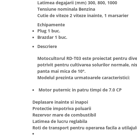
Unelte Gradinarit
Latimea degajarii (mm) 300, 800, 1000
Tensiune nominala Benzina
Ventilatoare & Sisteme Racire
Cutie de viteze 2 viteze inainte, 1 marsarier
Aparate de aer conditionat
Echipamente
Ventilatoare
Plug 1 buc.
Zootehnie
Brazdar 1 buc.
Descriere
Foarfeci tuns oi
Incubatoare oua
Motocultorul RD-T03 este proiectat pentru divers
potrivit pentru cultivarea solurilor normale, nis
panta mai mica de 10°.
Modelul prezinta urmatoarele caracteristici:
Motor puternic in patru timpi de 7.0 CP
Deplasare inainte si inapoi
Protectie impotriva poluarii
Rezervor mare de combustibil
Latimea de lucru reglabila
Roti de transport pentru operarea facila a utilajul