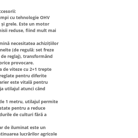
cesorii:
impi
cu tehnologie OHV
 și grele. Este un motor
isii reduse, fiind mult mai
ină necesitatea achizițiilor
nelte (de regulă: set freze
a de reglaj), transformând
orice provocare.
a de viteze cu
2+1 trepte
reglate pentru diferite
rier
este vitală pentru
a utilajul atunci când
 de
1 metru
, utilajul permite
ustate pentru a reduce
durile de culturi fără a
ar de iluminat
este un
tinuarea lucrărilor agricole