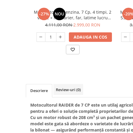
Slefuitoare
Prelungitoare
Cuptoare incorporabile
Vibratoare beton
Motocultor pe benzina, 7 Cp, 4 timpi, 2
Motocu
Deshidratoare carne & fructe &
Rotopercutoare
-27%
NOU
-20
viteze + marsarier, far, latime lucru
5.2 Kw
legume
Suflante & Aspiratoare
1200mm, 208 cm³, accesorii incluse,
latime
4.111,00 RON
2.999,00 RON
3
Electrocasnice mici
RAIDER
Surse de Curent & Panouri Solare
Aparate de vidat
ADAUGA IN COS
Taietoare de Beton & Asfalt
Articole Menaj
Trimmere & Motocoase
Espressoare & Cafetiere
Truse de Scule & Unelte
Friteuze aer cald
Gratare Electrice
Masini de gheata
Masini de tocat carne
Review-uri
(0)
Masini de umplut carnati
Descriere
Mixere bucatarie
Motocultorul
RAIDER de 7 CP
este un utilaj agrico
Prajitoare de paine
pentru a oferi o soluție completă proprietarilor de
Roboti de bucatarie
Cu un motor robust de
208 cm³
și un pachet gene
Statii de calcat
model este gata să abordeze o varietate de lucrări 
Furtune & Sisteme Irigatii
la bilonat — asigurând performanță constantă și 