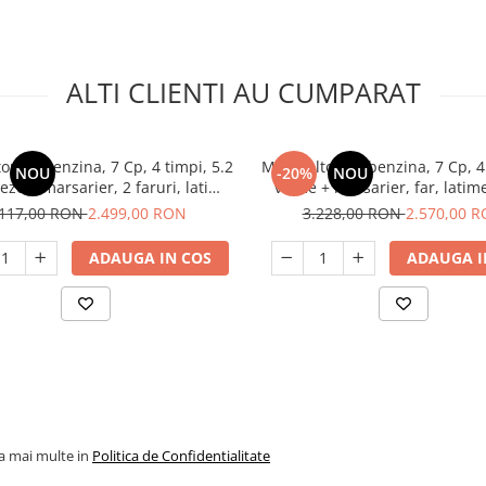
ALTI CLIENTI AU CUMPARAT
or pe benzina, 7 Cp, 4 timpi, 5.2
Motocultor pe benzina, 7 Cp, 4
NOU
-20%
NOU
teze + marsarier, 2 faruri, latime
viteze + marsarier, far, latim
ru 1200mm, 212 cm³, RAIDER
1200mm, 212 cm³, accesorii i
.117,00 RON
2.499,00 RON
3.228,00 RON
2.570,00 
RAIDER
ADAUGA IN COS
ADAUGA I
la mai multe in
Politica de Confidentialitate