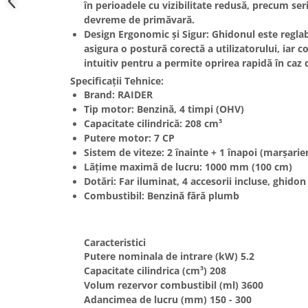
în perioadele cu vizibilitate redusă, precum se
Masini de spalat vase incorporabile
devreme de primăvară.
Masini de spalat vase
Design Ergonomic și Sigur:
Ghidonul este reglab
independente
asigura o postură corectă a utilizatorului, iar 
intuitiv pentru a permite oprirea rapidă în caz 
Motoburghiu/Foreza pamant
Specificații Tehnice:
Pachete Incorporabile
Brand:
RAIDER
Pirostrii & Arzatoare
Tip motor:
Benzină, 4 timpi (OHV)
Capacitate cilindrică:
208 cm³
Plasa umbrire
Putere motor:
7 CP
Pompe de stropit
Sistem de viteze:
2 înainte + 1 înapoi (marșarie
Lățime maximă de lucru:
1000 mm (100 cm)
Radiatoare
Dotări:
Far iluminat, 4 accesorii incluse, ghidon 
Semanatoare,Plantatoare
Combustibil:
Benzină fără plumb
Sere
Sobe pe gaz & electrice
Caracteristici
Suflante & Aspiratoare
Putere nominala de intrare (kW) 5.2
Capacitate cilindrica (cm³) 208
Aspiratoare
Volum rezervor combustibil (ml) 3600
Suflante Frunze
Adancimea de lucru (mm) 150 - 300