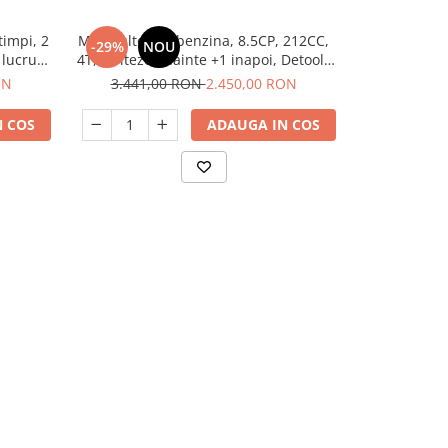
timpi, 2
Motocultor pe benzina, 8.5CP, 212CC,
Motocultor pe
-29%
NOU
-31%
N
 lucru
4T, 2 viteze, inainte +1 inapoi, Detoolz
De
cluse,
DZ-M126-S001-G02
ON
3.441,00 RON
2.450,00 RON
2.888,
 COS
ADAUGA IN COS