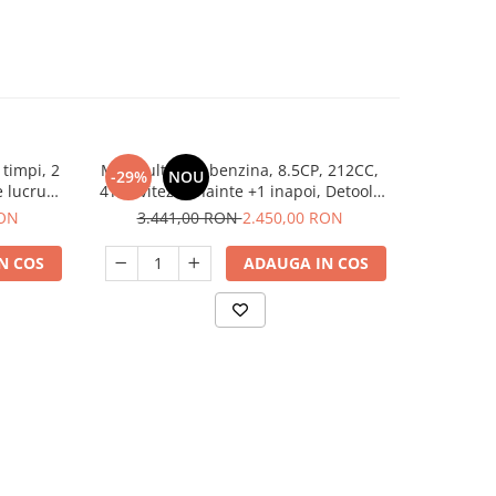
 timpi, 2
Motocultor pe benzina, 8.5CP, 212CC,
Motocultor
-29%
NOU
-31%
e lucru
4T, 2 viteze, inainte +1 inapoi, Detoolz
ncluse,
DZ-M126-S001-G02
RON
3.441,00 RON
2.450,00 RON
2.8
N COS
ADAUGA IN COS