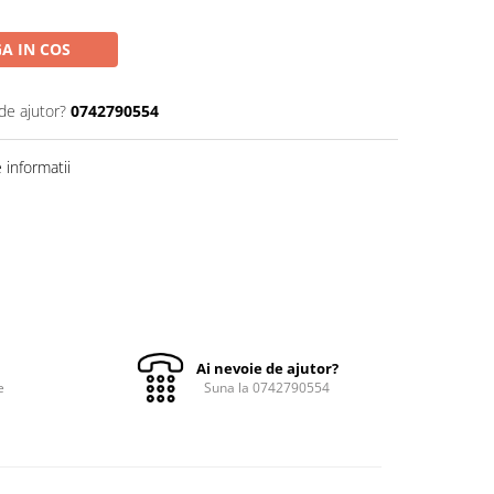
A IN COS
de ajutor?
0742790554
informatii
Ai nevoie de ajutor?
e
Suna la 0742790554