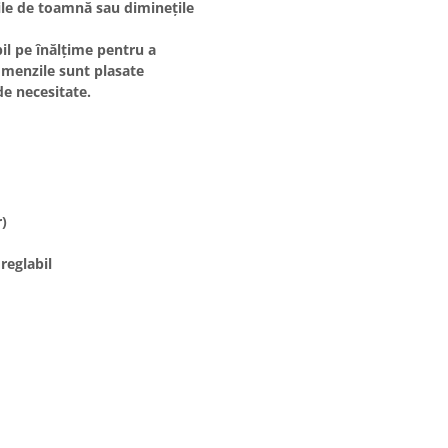
rile de toamnă sau diminețile
il pe înălțime pentru a
comenzile sunt plasate
de necesitate.
r)
reglabil