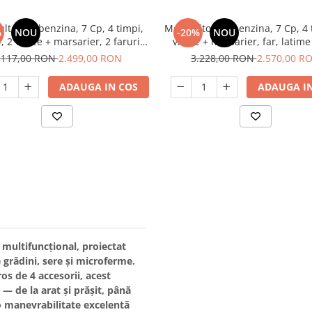
ltor pe benzina, 7 Cp, 4 timpi,
Motocultor pe benzina, 7 Cp, 4 
%
NOU
-20%
NOU
, 2 viteze + marsarier, 2 faruri,
viteze + marsarier, far, latime
 lucru 1200mm, 212 cm³, RAIDER
1200mm, 212 cm³, accesorii in
.117,00 RON
2.499,00 RON
3.228,00 RON
2.570,00 R
RAIDER
ADAUGA IN COS
ADAUGA IN
l multifuncțional, proiectat
 grădini, sere și microferme.
ros de
4 accesorii
, acest
— de la arat și prășit, până
o manevrabilitate excelentă