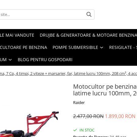
LE MAI VANDUTE
DRUJBE & GENERATOARE & MOTOARE BENZIN
ULTOARE PE BENZINA
POMPE SUBMERSIBILE
RESIGILATE 
IUM
BLOG PENTRU GOSPODARI
, 7 Cp, 4 timpi, 2 viteze + marsarier, far, latime lucru 100mm, 208 cm³, 4 acc
Motocultor pe benzina, 
latime lucru 100mm, 20
Raider
2.477,00 RON
1.899,00 RON
IN STOC
Durata de livrare:
24-48 ore