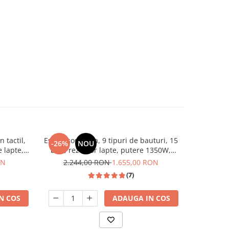
 tactil,
Espressor cafea, 9 tipuri de bauturi, 15
Aragaz c
-26%
NOU
-22%
 lapte,
bari, rezervor lapte, putere 1350W,
INOX, cap
rvor apa
ecran touch, rezervor 1.5 L, SAMUS
ON
2.244,00 RON
1.655,00 RON
1.7
(7)
N COS
ADAUGA IN COS