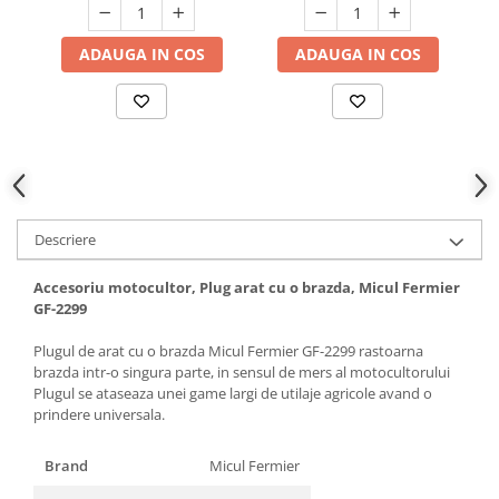
Hote bucatarie
Consumabile
ADAUGA IN COS
ADAUGA IN COS
Hota tavan
Hote cupolare
Hote decorative
Hote incorporabile
Hote insula
Hote telescopice
Descriere
Hote traditionale
Masini de Spalat Rufe & Uscatoare
Accesoriu motocultor, Plug arat cu o brazda, Micul Fermier
GF-2299
Accesorii masini de spalat &
uscatoare
Plugul de arat cu o brazda Micul Fermier GF-2299 rastoarna
Masini automate de spalat rufe
brazda intr-o singura parte, in sensul de mers al motocultorului
Plugul se ataseaza unei game largi de utilaje agricole avand o
Masini de spalat rufe cu uscator
prindere universala.
Masini de spalat rufe verticale
Uscatoare de rufe
Brand
Micul Fermier
Masini de spalat vase