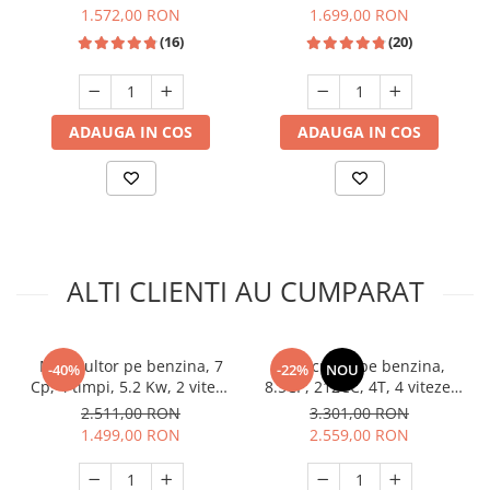
Unelte Gradinarit
A, Slim, motor Inverter,
motor inverter, display
1.572,00 RON
1.699,00 RON
Samus WSLI-9144
digital, Alb, HEINNER
Ventilatoare & Sisteme Racire
(16)
(20)
Aparate de aer conditionat
Ventilatoare
Zootehnie
ADAUGA IN COS
ADAUGA IN COS
Foarfeci tuns oi
Incubatoare oua
ALTI CLIENTI AU CUMPARAT
Motocultor pe benzina, 7
Motocultor pe benzina,
-40%
-22%
NOU
Cp, 4 timpi, 5.2 Kw, 2 viteze
8.5CP, 212CC, 4T, 4 viteze,
+ marsarier, latime lucru
pornire manuala, cu roti,
2.511,00 RON
3.301,00 RON
100mm, 208 cm³, RAIDER
far, Detoolz DZ-MT1004-
1.499,00 RON
2.559,00 RON
S001-G01