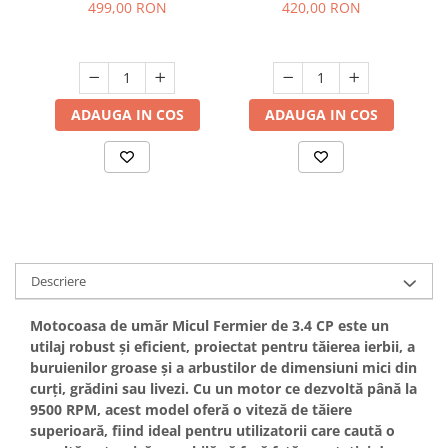
incluse, cadou 3 mosor
6000Rpm, 2 timpi
499,00 RON
420,00 RON
Hote bucatarie
fir, YAMAMOTO
Consumabile
Hota tavan
Hote cupolare
ADAUGA IN COS
ADAUGA IN COS
Hote decorative
Hote incorporabile
Hote insula
Hote telescopice
Hote traditionale
Masini de Spalat Rufe & Uscatoare
Descriere
Accesorii masini de spalat &
uscatoare
Motocoasa de umăr
Micul Fermier de 3.4 CP
este un
Masini automate de spalat rufe
utilaj robust și eficient, proiectat pentru tăierea ierbii, a
Masini de spalat rufe cu uscator
buruienilor groase și a arbustilor de dimensiuni mici din
Masini de spalat rufe verticale
curți, grădini sau livezi. Cu un motor ce dezvoltă până la
9500 RPM
, acest model oferă o viteză de tăiere
Uscatoare de rufe
superioară, fiind ideal pentru utilizatorii care caută o
Masini de spalat vase