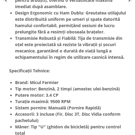
pentru arbuști), oferind o versatilitate maximă
Unelte Gradinarit
imediat după asamblare.
Ventilatoare & Sisteme Racire
Design Ergonomic cu Ham Dublu:
Greutatea utilajului
este distribuită uniform pe umeri și spate datorită
Aparate de aer conditionat
hamului confortabil, permițând sesiuni de lucru
Ventilatoare
prelungite fără a resimți oboseala brațelor.
Zootehnie
Transmisie Robustă și Fiabilă:
Tija de transmisie din
oțel este proiectată să reziste la vibrații și șocuri
Foarfeci tuns oi
mecanice, garantând o durată de viață lungă a
Incubatoare oua
echipamentului în regim de utilizare casnică intensă.
Specificații Tehnice:
Brand:
Micul Fermier
Tip motor:
Benzină, 2 timpi (amestec ulei-benzină)
Putere motor:
3.4 CP
Turație maximă:
9500 RPM
Sistem pornire:
Manuală (Pornire Rapidă)
Accesorii:
3 incluse (Fir, Disc 3T, Disc Vidia conform
pachetului)
Mâner:
Tip "U" (ghidon de bicicletă) pentru control
total