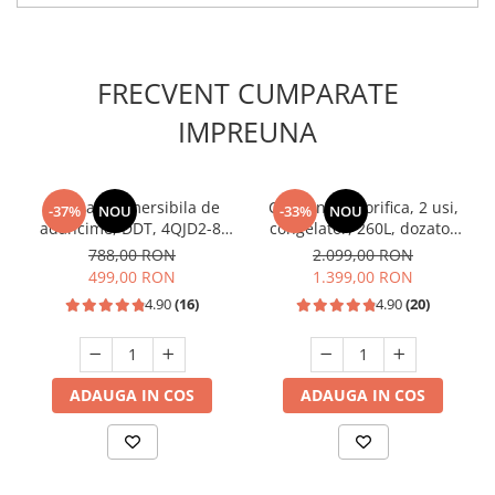
FRECVENT CUMPARATE
IMPREUNA
Pompa submersibila de
Combina frigorifica, 2 usi,
-37%
NOU
-33%
NOU
adancime, DDT, 4QJD2-8,
congelator, 260L, dozator
1500 W, 8 turbine, Inox,
de apa, Inox, SAMUS
788,00 RON
2.099,00 RON
cablu 25m
499,00 RON
1.399,00 RON
4.90
(16)
4.90
(20)
ADAUGA IN COS
ADAUGA IN COS