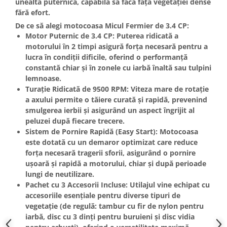
unealtă puternică, capabilă să facă față vegetației dense
Masini de spalat vase incorporabile
fără efort.
Masini de spalat vase
De ce să alegi motocoasa Micul Fermier de 3.4 CP:
independente
Motor Puternic de 3.4 CP:
Puterea ridicată a
motorului în
2 timpi
asigură forța necesară pentru a
Motoburghiu/Foreza pamant
lucra în condiții dificile, oferind o performanță
Pachete Incorporabile
constantă chiar și în zonele cu iarbă înaltă sau tulpini
lemnoase.
Pirostrii & Arzatoare
Turație Ridicată de 9500 RPM:
Viteza mare de rotație
Plasa umbrire
a axului permite o tăiere curată și rapidă, prevenind
Pompe de stropit
smulgerea ierbii și asigurând un aspect îngrijit al
peluzei după fiecare trecere.
Radiatoare
Sistem de Pornire Rapidă (Easy Start):
Motocoasa
Semanatoare,Plantatoare
este dotată cu un demaror optimizat care reduce
forța necesară tragerii sforii, asigurând o pornire
Sere
ușoară și rapidă a motorului, chiar și după perioade
Sobe pe gaz & electrice
lungi de neutilizare.
Pachet cu 3 Accesorii Incluse:
Utilajul vine echipat cu
Suflante & Aspiratoare
accesoriile esențiale pentru diverse tipuri de
Aspiratoare
vegetație (de regulă: tambur cu fir de nylon pentru
iarbă, disc cu 3 dinți pentru buruieni și disc vidia
Suflante Frunze