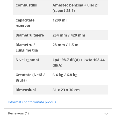
Combustibil
Amestec benzină + ulei 2T
(raport 25:1)
Capacitate
1200 ml
rezervor
Diametru tăiere
254 mm / 420 mm
Diametru /
28 mm / 1.5 m
Lungime tijă
Nivel zgomot
LpA: 98.7 dB(A) / LwA: 108.44
dB(A)
Greutate (Netă /
6.4 kg / 6.8 kg
Brută)
Dimensiuni
31 x 23 x 36 cm
Informatii conformitate produs
Review-uri
(1)