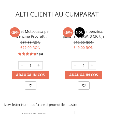
ALTI CLIENTI AU CUMPARAT
Pachet Motocoasa pe
Motocoasa pe benzina,
-29%
-29%
NOU
benzina Procraft
pliabila, 2.2kW, 3 CP, tija
T4350+accesoriu taiere la
detasabila, accesorii, Raider
987,65 RON
912,00 RON
inaltime,6 cp,58 Cc,5
RD-GBC24
699,00 RON
649,00 RON
sisteme de taiere
5
(3)
ADAUGA IN COS
ADAUGA IN COS
Newsletter
Nu rata ofertele si promotiile noastre