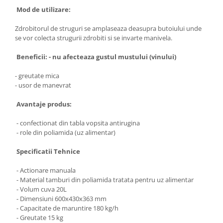
Mod de utilizare:
Masini de spalat vase incorporabile
Masini de spalat vase
Zdrobitorul de struguri se amplaseaza deasupra butoiului unde
independente
se vor colecta strugurii zdrobiti si se invarte manivela.
Motoburghiu/Foreza pamant
Beneficii: - nu afecteaza gustul mustului (vinului)
Pachete Incorporabile
- greutate mica
Pirostrii & Arzatoare
- usor de manevrat
Plasa umbrire
Avantaje produs:
Pompe de stropit
- confectionat din tabla vopsita antirugina
Radiatoare
- role din poliamida (uz alimentar)
Semanatoare,Plantatoare
Specificatii Tehnice
Sere
Sobe pe gaz & electrice
- Actionare manuala
- Material tamburi din poliamida tratata pentru uz alimentar
Suflante & Aspiratoare
- Volum cuva 20L
- Dimensiuni 600x430x363 mm
Aspiratoare
- Capacitate de maruntire 180 kg/h
Suflante Frunze
- Greutate 15 kg