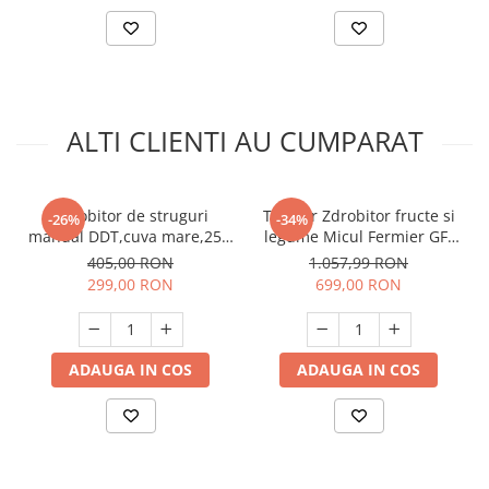
ALTI CLIENTI AU CUMPARAT
Zdrobitor de struguri
Tocator Zdrobitor fructe si
-26%
-34%
manual DDT,cuva mare,25L,
legume Micul Fermier GF-
350 kg/h, tamburi
1707, 180Kg/ora, 750W
405,00 RON
1.057,99 RON
poliamida,model 2020
299,00 RON
699,00 RON
ADAUGA IN COS
ADAUGA IN COS