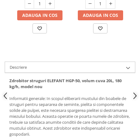
Hote bucatarie
ADAUGA IN COS
ADAUGA IN COS
Consumabile
Hota tavan
Hote cupolare
Hote decorative
Hote incorporabile
Hote insula
Hote telescopice
Descriere
Hote traditionale
Masini de Spalat Rufe & Uscatoare
Zdrobitor struguri ELEFANT HGP-50, volum cuva 20L, 180
kg/h, model nou
Accesorii masini de spalat &
uscatoare
Informatii generale: In scopul eliberarii mustului din boabele de
Masini automate de spalat rufe
struguri pentru separarea de seminte, pielita si componentele
solide ale pulpei, este necesara spargerea pielitei si destramarea
Masini de spalat rufe cu uscator
miezului bobului. Aceasta operatie ce poarta numele de zdrobire,
Masini de spalat rufe verticale
trebuie sa satisfaca anumite conditii de care depinde calitatea
mustului obtinut. Acest zdrobitor este indispensabil oricarei
Uscatoare de rufe
gospodarii.
Masini de spalat vase