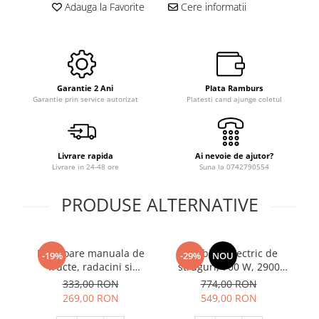
Slefuitoare
Adauga la Favorite
Cere informatii
Prelungitoare
Cuptoare incorporabile
Vibratoare beton
Deshidratoare carne & fructe &
Rotopercutoare
legume
Suflante & Aspiratoare
Electrocasnice mici
Surse de Curent & Panouri Solare
Aparate de vidat
Garantie 2 Ani
Plata Ramburs
Taietoare de Beton & Asfalt
Garantie prin service autorizat
Platesti cand ajunge coletul
Articole Menaj
Trimmere & Motocoase
Espressoare & Cafetiere
Truse de Scule & Unelte
Friteuze aer cald
Livrare rapida
Ai nevoie de ajutor?
Gratare Electrice
Livrare in 24-48 ore
Suna la 0742790554
Masini de gheata
Masini de tocat carne
PRODUSE ALTERNATIVE
Masini de umplut carnati
Mixere bucatarie
Razatoare manuala de
Zdrobitor electric de
Prajitoare de paine
-19%
-29%
NOU
fructe, radacini si
struguri, 700 W, 2900
Roboti de bucatarie
legume, cu tambur, Koza-
Rpm, 550 kg/h, Elefant
2
333,00 RON
774,00 RON
Statii de calcat
Nova mini 1687
269,00 RON
549,00 RON
Furtune & Sisteme Irigatii