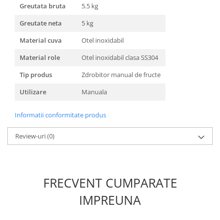
Greutata bruta
5.5 kg
Greutate neta
5 kg
Material cuva
Otel inoxidabil
Material role
Otel inoxidabil clasa SS304
Tip produs
Zdrobitor manual de fructe
Utilizare
Manuala
Informatii conformitate produs
Review-uri
(0)
FRECVENT CUMPARATE
IMPREUNA