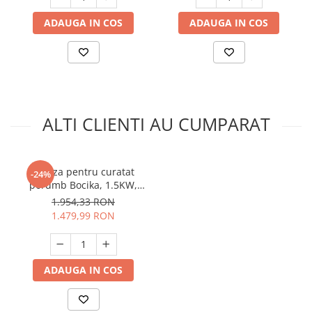
Unelte Gradinarit
ADAUGA IN COS
ADAUGA IN COS
Ventilatoare & Sisteme Racire
Aparate de aer conditionat
Ventilatoare
Zootehnie
Foarfeci tuns oi
ALTI CLIENTI AU CUMPARAT
Incubatoare oua
Batoza pentru curatat
-24%
porumb Bocika, 1.5KW,
2900 RPM, 600KG/h
1.954,33 RON
1.479,99 RON
ADAUGA IN COS