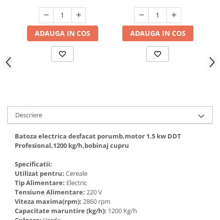
Hote bucatarie
Consumabile
ADAUGA IN COS
ADAUGA IN COS
Hota tavan
Hote cupolare
Hote decorative
Hote incorporabile
Hote insula
Hote telescopice
Hote traditionale
Descriere
Masini de Spalat Rufe & Uscatoare
Batoza electrica desfacat porumb,motor 1.5 kw DDT
Accesorii masini de spalat &
Profesional,1200 kg/h,bobinaj cupru
uscatoare
Masini automate de spalat rufe
Specificatii:
Utilizat pentru:
Cereale
Masini de spalat rufe cu uscator
Tip Alimentare:
Electric
Masini de spalat rufe verticale
Tensiune Alimentare:
220 V
Viteza maxima(rpm):
2860 rpm
Uscatoare de rufe
Capacitate maruntire (kg/h):
1200 Kg/h
Masini de spalat vase
Culoare:
Verde