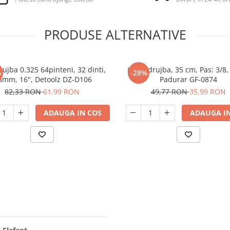
PRODUSE ALTERNATIVE
rujba 0.325 64pinteni, 32 dinti,
Lama drujba, 35 cm, Pas: 3/8,
%
-28%
5mm, 16", Detoolz DZ-D106
Padurar GF-0874
82,33 RON
61,99 RON
49,77 RON
35,99 RON
ADAUGA IN COS
ADAUGA IN