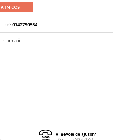
A IN COS
jutor?
0742790554
informatii
Ai nevoie de ajutor?
e
Suna la 0742790554