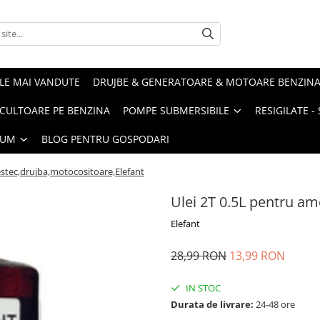
LE MAI VANDUTE
DRUJBE & GENERATOARE & MOTOARE BENZIN
ULTOARE PE BENZINA
POMPE SUBMERSIBILE
RESIGILATE 
IUM
BLOG PENTRU GOSPODARI
estec,drujba,motocositoare,Elefant
Ulei 2T 0.5L pentru am
Elefant
28,99 RON
13,99 RON
IN STOC
Durata de livrare:
24-48 ore