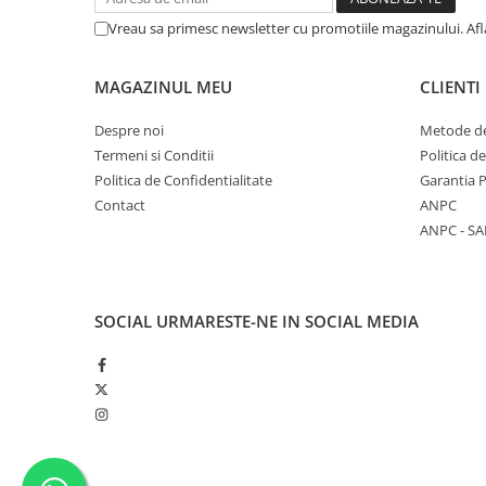
Unelte Gradinarit
Vreau sa primesc newsletter cu promotiile magazinului. Af
Ventilatoare & Sisteme Racire
Aparate de aer conditionat
MAGAZINUL MEU
CLIENTI
Ventilatoare
Despre noi
Metode de
Zootehnie
Termeni si Conditii
Politica d
Foarfeci tuns oi
Politica de Confidentialitate
Garantia 
Incubatoare oua
Contact
ANPC
ANPC - SA
SOCIAL
URMARESTE-NE IN SOCIAL MEDIA