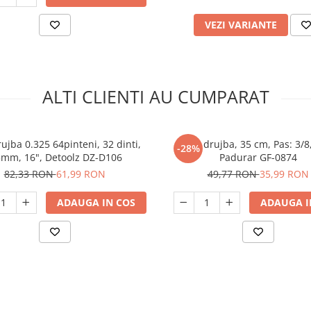
VEZI VARIANTE
ALTI CLIENTI AU CUMPARAT
ujba 0.325 64pinteni, 32 dinti,
Lama drujba, 35 cm, Pas: 3/8
-28%
5mm, 16", Detoolz DZ-D106
Padurar GF-0874
82,33 RON
61,99 RON
49,77 RON
35,99 RON
ADAUGA IN COS
ADAUGA I