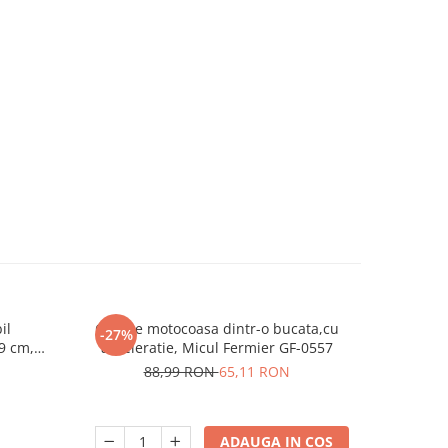
il
Coarne motocoasa dintr-o bucata,cu
Di
-27%
-43%
 9 cm,
acceleratie, Micul Fermier GF-0557
3
88,99 RON
65,11 RON
ADAUGA IN COS