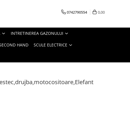
0742790554
0,00
A
INTRETINEREA GAZONULUI
- SECOND HAND
SCULE ELECTRICE
estec,drujba,motocositoare,Elefant