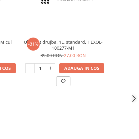
 Micul
Ulei lant drujba, 1L, standard, HEXOL-
Lama drujba
-31%
-31%
100277-M1
Pa
39,00 RON
27,00 RON
59,
 COS
ADAUGA IN COS