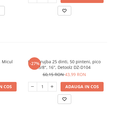
, Micul
Lant drujba 25 dinti, 50 pinteni, pico
Lant druj
-27%
-30%
3/8", 16'', Detoolz DZ-D104
1.3m
60,15 RON
43,99 RON
5
N COS
ADAUGA IN COS