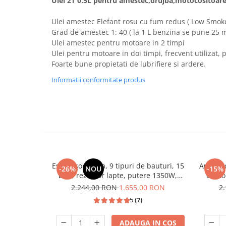
Ulei 2T 0.5L pentru amestec,drujba,motocositoare
Hote bucatarie
Ulei amestec Elefant rosu cu fum redus ( Low Smoke 
Consumabile
Grad de amestec 1: 40 ( la 1 L benzina se pune 25 ml
Hota tavan
Ulei amestec pentru motoare in 2 timpi
Hote cupolare
Ulei pentru motoare in doi timpi, frecvent utilizat, 
Foarte bune propietati de lubrifiere si ardere.
Hote decorative
Hote incorporabile
Informatii conformitate produs
Hote insula
Hote telescopice
Hote traditionale
Masini de Spalat Rufe & Uscatoare
Accesorii masini de spalat &
uscatoare
Espressor cafea, 9 tipuri de bauturi, 15
Aragaz c
Masini automate de spalat rufe
-26%
NOU
-15%
bari, rezervor lapte, putere 1350W,
cupto
Masini de spalat rufe cu uscator
ecran touch, rezervor 1.5 L, SAMUS
2.244,00 RON
1.655,00 RON
2
Masini de spalat rufe verticale
5
(7)
Uscatoare de rufe
Masini de spalat vase
ADAUGA IN COS