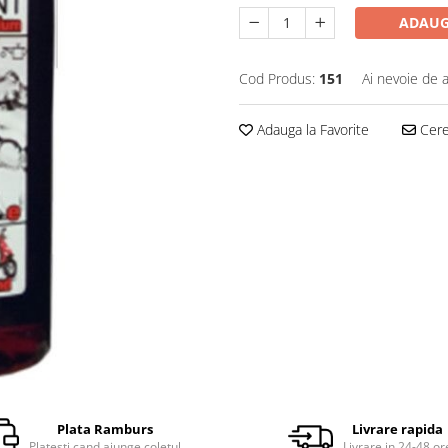
ADAUG
Cod Produs:
151
Ai nevoie de a
Adauga la Favorite
Cere 
Plata Ramburs
Livrare rapida
Platesti cand ajunge coletul
Livrare in 24-48 or