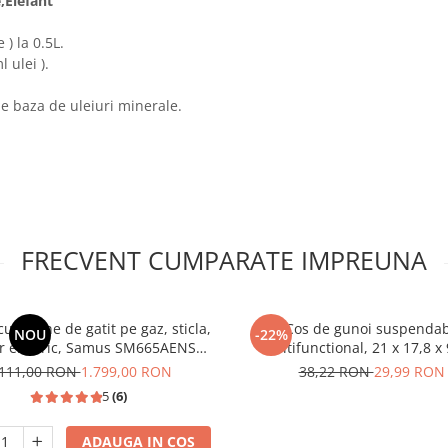
,Elefant
) la 0.5L.
 ulei ).
pe baza de uleiuri minerale.
FRECVENT CUMPARATE IMPREUNA
u 4 zone de gatit pe gaz, sticla,
Cos de gunoi suspendab
NOU
-22%
r electric, Samus SM665AENS
multifunctional, 21 x 17,8 x
ANTRAHCIT
Albastru
.111,00 RON
1.799,00 RON
38,22 RON
29,99 RON
5
(6)
ADAUGA IN COS