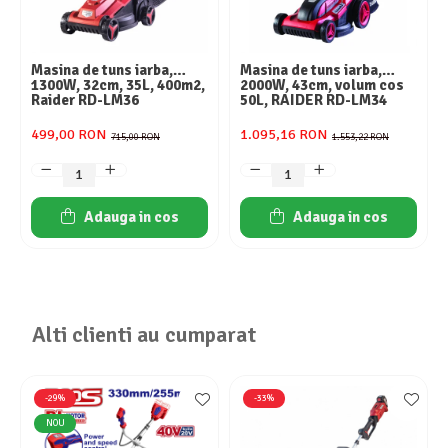
Masina de tuns iarba,
Masina de tuns iarba,
1300W, 32cm, 35L, 400m2,
2000W, 43cm, volum cos
Raider RD-LM36
50L, RAIDER RD-LM34
499,00 RON
1.095,16 RON
715,00 RON
1.553,22 RON
Adauga in cos
Adauga in cos
Alti clienti au cumparat
-29%
-33%
NOU