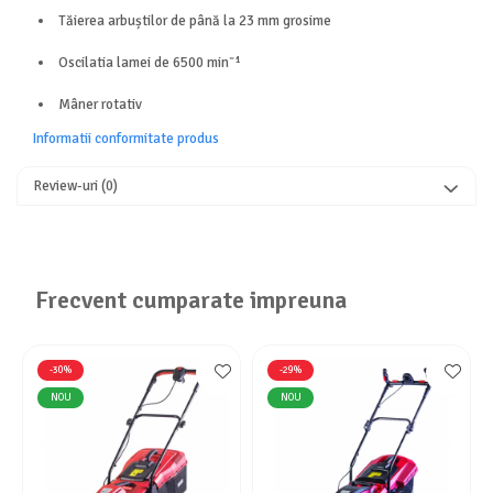
Aparate de aer conditionat
Tăierea arbuștilor de până la 23 mm grosime
Ventilatoare
Oscilatia lamei de 6500 minˉ¹
Zootehnie
Foarfeci tuns oi
Mâner rotativ
Incubatoare oua
Informatii conformitate produs
Review-uri
(0)
Frecvent cumparate impreuna
-30%
-29%
NOU
NOU