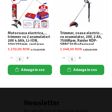
Motocoasa electrica,
Trimmer, coasa electrica
trimmer cu 2 acumulatori
cu acumulator, 20V, 2 Ah,
20V 4.0Ah, Li-ION,
7500Rpm, Raider RDP-
330/255mm, reglarea
SBBC20 Profesional
vitezei, accesorii incluse,
1.250,00 RON
1.048,00 RON
1.771,00 RON
1.555,00 RON
EMTOP
Adauga in cos
Adauga in cos
Newsletter
Nu rata ofertele si promotiile noastre