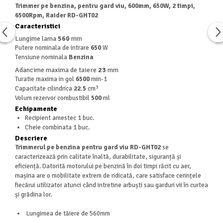
Masini de spalat vase independente
Trimmer pe benzina, pentru gard viu, 600mm, 650W, 2 timpi,
6500Rpm, Raider RD-GHT02
Motoburghiu/Foreza pamant
Caracteristici
Pachete Incorporabile
Lungime lama
560
mm
Pirostrii & Arzatoare
Putere nominala de intrare
650
W
Tensiune nominala
Benzina
Plasa umbrire
Adancime maxima de taiere
23
mm
Pompe de stropit
Turatie maxima in gol
6500
min-1
Capacitate cilindrica
22.5
cm³
Radiatoare
Volum rezervor combustibil
500
ml
Semanatoare,Plantatoare
Echipamente
Recipient amestec 1 buc.
Sere
Cheie combinata 1 buc.
Descriere
Sobe pe gaz & electrice
Trimmerul pe benzina pentru gard viu RD-GHT02
se
Suflante & Aspiratoare
caracterizează prin calitate înaltă, durabilitate, siguranță și
eficiență. Datorită motorului pe benzină în doi timpi răcit cu aer,
Aspiratoare
mașina are o mobilitate extrem de ridicată, care satisface cerințele
Suflante Frunze
fiecărui utilizator atunci când intretine arbuști sau garduri vii în curtea
și grădina lor.
Unelte Gradinarit
Ventilatoare & Sisteme Racire
Lungimea de tăiere de 560mm