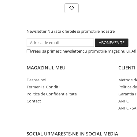
Unelte Gradinarit
Ventilatoare & Sisteme Racire
Aparate de aer conditionat
Ventilatoare
Newsletter
Nu rata ofertele si promotiile noastre
Zootehnie
Foarfeci tuns oi
Vreau sa primesc newsletter cu promotiile magazinului. Af
Incubatoare oua
MAGAZINUL MEU
CLIENTI
Despre noi
Metode de
Termeni si Conditii
Politica d
Politica de Confidentialitate
Garantia 
Contact
ANPC
ANPC - SA
SOCIAL
URMARESTE-NE IN SOCIAL MEDIA