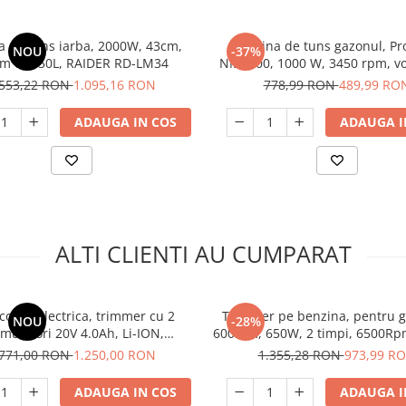
 de tuns iarba, 2000W, 43cm,
Masina de tuns gazonul, Pro
NOU
-37%
um cos 50L, RAIDER RD-LM34
NM1600, 1000 W, 3450 rpm, v
30L
.553,22 RON
1.095,16 RON
778,99 RON
489,99 RO
ADAUGA IN COS
ADAUGA I
ALTI CLIENTI AU CUMPARAT
oasa electrica, trimmer cu 2
Trimmer pe benzina, pentru g
NOU
-28%
mulatori 20V 4.0Ah, Li-ION,
600mm, 650W, 2 timpi, 6500Rp
mm, reglarea vitezei, accesorii
RD-GHT02
.771,00 RON
1.250,00 RON
1.355,28 RON
973,99 R
incluse, EMTOP
ADAUGA IN COS
ADAUGA I