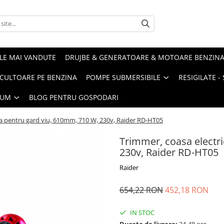
LE MAI VANDUTE
DRUJBE & GENERATOARE & MOTOARE BENZIN
ULTOARE PE BENZINA
POMPE SUBMERSIBILE
RESIGILATE 
IUM
BLOG PENTRU GOSPODARI
ca pentru gard viu, 610mm, 710 W, 230v, Raider RD-HT05
Trimmer, coasa electr
230v, Raider RD-HT05
Raider
654,22 RON
452,18 RON
IN STOC
Durata de livrare:
24-48 ore