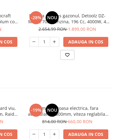
craft
Masina de tuns gazonul, Detoolz DZ-
Masina de 
-28%
NOU
-16%
olum cos
M107, 70L, benzina, 196 Cc, 4000W, 4
seturi, 7 p
timpi, 21" inch
N
2.654,99 RON
1.899,00 RON
1.7
N COS
ADAUGA IN COS
ard viu,
Trimmer, coasa electrica, fara
Trimmer, c
-19%
NOU
-33%
m, Raider
acumulatori, 300mm, viteza reglabila,
20V, 2 Ah,
ham, disc, tambur, ELMR20028 EMTOP
ON
814,00 RON
660,00 RON
1.5
N COS
ADAUGA IN COS