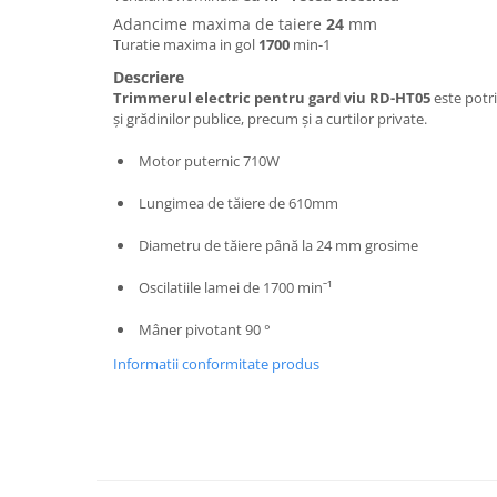
Hote bucatarie
Adancime maxima de taiere
24
mm
Turatie maxima in gol
1700
min-1
Consumabile
Descriere
Hota tavan
Trimmerul electric pentru gard viu RD-HT05
este potri
Hote cupolare
și grădinilor publice, precum și a curtilor private.
Hote decorative
Motor puternic 710W
Hote incorporabile
Hote insula
Lungimea de tăiere de 610mm
Hote telescopice
Diametru de tăiere până la 24 mm grosime
Hote traditionale
Masini de Spalat Rufe & Uscatoare
Oscilatiile lamei de 1700 minˉ¹
Accesorii masini de spalat &
Mâner pivotant 90 °
uscatoare
Informatii conformitate produs
Masini automate de spalat rufe
Masini de spalat rufe cu uscator
Masini de spalat rufe verticale
Uscatoare de rufe
Masini de spalat vase