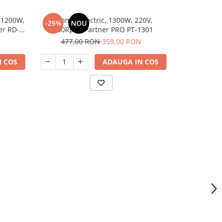
, 1200W,
Trimmer electric, 1300W, 220V,
Trimmer e
-25%
NOU
-19%
N
er RD-
7000Rpm, Partner PRO PT-1301
7000Rpm,
477,00 RON
359,00 RON
480,
 COS
ADAUGA IN COS