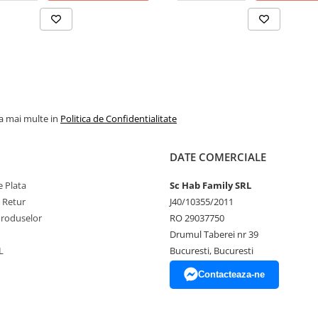
la mai multe in
Politica de Confidentialitate
DATE COMERCIALE
 Plata
Sc Hab Family SRL
e Retur
J40/10355/2011
Produselor
RO 29037750
Drumul Taberei nr 39
L
Bucuresti, Bucuresti
Contacteaza-ne