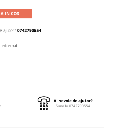
A IN COS
e ajutor?
0742790554
informatii
Ai nevoie de ajutor?
e
Suna la 0742790554