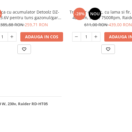
eca cu acumulator Detoolz DZ-
Trimmer electric, cu lama si fir
%
-28%
NOU
3.6V pentru tuns gazonul/gard
420mm, 220V, 7500Rpm, Raid
viu
EBC02
385,88 RON
259,71 RON
611,00 RON
439,00 RON
ADAUGA IN COS
ADAUGA IN
0 W, 230v, Raider RD-HT05