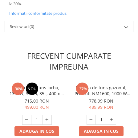
Unelte Gradinarit
la 30%.
Ventilatoare & Sisteme Racire
Informatii conformitate produs
Aparate de aer conditionat
Review-uri
(0)
Ventilatoare
Zootehnie
Foarfeci tuns oi
FRECVENT CUMPARATE
Incubatoare oua
IMPREUNA
Masina de tuns iarba,
Masina de tuns gazonul,
-30%
NOU
-37%
1300W, 32cm, 35L, 400m2,
Procraft NM1600, 1000 W,
Raider RD-LM36
3450 rpm, volum cos 30L
715,00 RON
778,99 RON
499,00 RON
489,99 RON
ADAUGA IN COS
ADAUGA IN COS