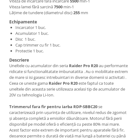
Viteza de încărcare fără încărcare
5500
min-1
Masini de spalat vase incorporabile
Viteza lamei fără sarcină
7500
min-1
Lățime de tundere (diametrul disc)
255
mm
Masini de spalat vase
independente
Echipamente
Incarcator 1 buc.
Motoburghiu/Foreza pamant
Acumulator 1 buc.
Pachete Incorporabile
Disc 1 buc.
Cap trimmer cu fir 1 buc.
Pirostrii & Arzatoare
Protectie 1 buc.
Plasa umbrire
Descriere
Uneltele cu acumulator din seria
Raider Pro R20
au performante
Pompe de stropit
ridicate si functionalitatate imbunatatita . Au o mobilitate extrem
Radiatoare
de mare si isi gasesc intrebuintari in diverse domenii si activitati .
Ceea ce uneste gama
Raider Pro R20
este faptul ca toate
Semanatoare,Plantatoare
uneltele din aceasta serie utilizeaza acelasi tip de acumulator de
20V cu tehnologia Li-Ion.
Sere
Sobe pe gaz & electrice
Trimmerul fara fir pentru iarba RDP-SBBC20
se
caracterizează prin ușurința de utilizare, nivelul redus de zgomot
Suflante & Aspiratoare
și absența completă a emisiilor dăunătoare. Motorul fără perii
Aspiratoare
disponibil pe model oferă o eficiență cu peste 80% mai mare.
Acest factor este extrem de important pentru aparatele fără fir,
Suflante Frunze
deoarece permite o durată de viață mai lungă a bateriei cu până