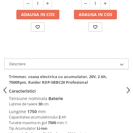
fir trimmer, EMTOP
Hote bucatarie
ADAUGA IN COS
ADAUGA IN COS
Consumabile
Hota tavan
Hote cupolare
Hote decorative
Hote incorporabile
Hote insula
Hote telescopice
Descriere
Hote traditionale
Masini de Spalat Rufe & Uscatoare
Trimmer, coasa electrica cu acumulator, 20V, 2 Ah,
7500Rpm, Raider RDP-SBBC20 Profesional
Accesorii masini de spalat &
Caracteristici
uscatoare
Tensiune nominala
Baterie
Masini automate de spalat rufe
Latime de taiere
30
cm
Masini de spalat rufe cu uscator
Lungime
1750
mm
Masini de spalat rufe verticale
Capacitatea acumulatorului
2
Ah
Uscatoare de rufe
Turatie maxima in gol
7500
min-1
Tip Acumulator
Li-ion
Masini de spalat vase