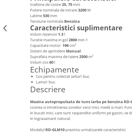
Inaltime de cosire
25, 75
mm
Hote bucatarie
Putere nominala de intrare
3200
W
Consumabile
Latime
530
mm
Tensiune nominala
Benzina
Hota tavan
Caracteristici suplimentare
Hote cupolare
Volum rezervor
1.3
l
Hote decorative
Turatie maxima in gol
2800
min-1
Hote incorporabile
Capacitate motor
196
cm³
Sistem de aprindere
Manual
Hote insula
Suprafata maxima de taiere
2500
m²
Hote telescopice
Volum cos
60
l
Echipamente
Hote traditionale
Masini de Spalat Rufe & Uscatoare
Cos pentru colectat iarba1 buc.
Lama1 buc.
Accesorii masini de spalat &
Descriere
uscatoare
Masini automate de spalat rufe
Masina autopropulsata de tuns iarba pe benzina RD
Masini de spalat rufe cu uscator
cosirea si intretinerea zonelor verzi mici, medii si mari. Func
in bucati mici, care sunt raspandite uniform pe gazon, se
Masini de spalat rufe verticale
in ingrasamant natural.
Uscatoare de rufe
Masini de spalat vase
Modelul
RD-GLM10
prezinta urmatoarele caracteristici: