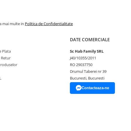
la mai multe in
Politica de Confidentialitate
DATE COMERCIALE
 Plata
Sc Hab Family SRL
e Retur
J40/10355/2011
Produselor
RO 29037750
Drumul Taberei nr 39
L
Bucuresti, Bucuresti
Contacteaza-ne