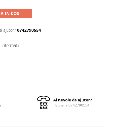
A IN COS
e ajutor?
0742790554
informatii
Ai nevoie de ajutor?
e
Suna la 0742790554