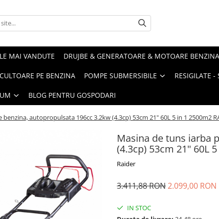
LE MAI VANDUTE
DRUJBE & GENERATOARE & MOTOARE BENZIN
ULTOARE PE BENZINA
POMPE SUBMERSIBILE
RESIGILATE 
IUM
BLOG PENTRU GOSPODARI
e benzina, autopropulsata 196cc 3.2kw (4.3cp) 53cm 21" 60L 5 in 1 2500m2
Masina de tuns iarba 
(4.3cp) 53cm 21" 60L
Raider
3.411,88 RON
2.099,00 RON
IN STOC
Durata de livrare:
24-48 ore