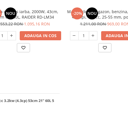
a de tuns iarba, 2000W, 43cm,
Masina de tuns gazon, benzina,
%
NOU
-20%
NOU
um cos 50L, RAIDER RD-LM34
4 timpi, 131 cc, 25-55 mm, po
electrica, sac 45L, DAC
.553,22 RON
1.095,16 RON
1.211,00 RON
969,00 RO
ADAUGA IN COS
ADAUGA IN
 3.2kw (4.3cp) 53cm 21" 60L 5