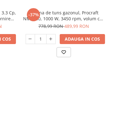
 3.3 Cp,
Masina de tuns gazonul, Procraft
Masina de t
-37%
-28%
N
rnire
NM1600, 1000 W, 3450 rpm, volum cos
M107, 70L, b
30L
t
N
778,99 RON
489,99 RON
2.654,
 COS
ADAUGA IN COS