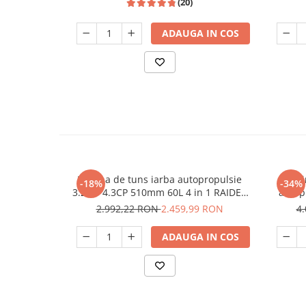
(20)
Unelte Gradinarit
Ventilatoare & Sisteme Racire
ADAUGA IN COS
Aparate de aer conditionat
Ventilatoare
Zootehnie
Foarfeci tuns oi
Incubatoare oua
Masina de tuns iarba autopropulsie
Masi
-18%
-34%
3.2kW 4.3CP 510mm 60L 4 in 1 RAIDER
autop
RD-GLM09
173cc 
2.992,22 RON
2.459,99 RON
4
2500
ADAUGA IN COS