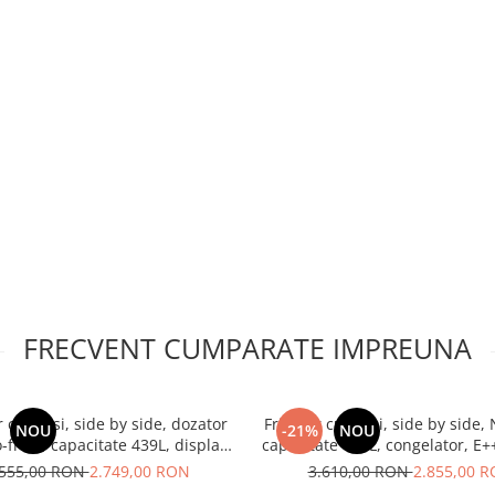
FRECVENT CUMPARATE IMPREUNA
r cu 2 usi, side by side, dozator
Frigider cu 2 usi, side by side, 
NOU
-21%
NOU
-frost, capacitate 439L, display
capacitate 439L, congelator, E++
, functie smart, aspect inox,
Smart, touch, negru, HEI
.555,00 RON
2.749,00 RON
3.610,00 RON
2.855,00 
Heinner