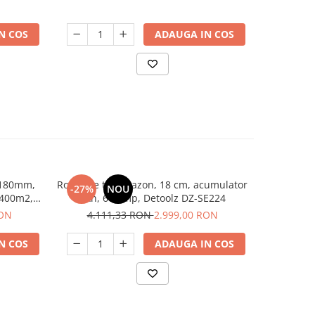
N COS
ADAUGA IN COS
 180mm,
Robot de tuns gazon, 18 cm, acumulator
-27%
NOU
 400m2,
2Ah, 600 mp, Detoolz DZ-SE224
RON
4.111,33 RON
2.999,00 RON
N COS
ADAUGA IN COS