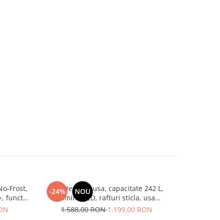
No-Frost,
Frigider cu o usa, capacitate 242 L,
Frigider
-24%
NOU
-20%
, functie
lumina LED, rafturi sticla, usa
display, 
NNER
reversibila, termostat reglabil, Alb,
LED, ra
RON
1.588,00 RON
1.199,00 RON
2.3
HEINNER