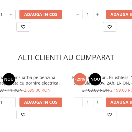
ADAUGA IN COS
ADAUGA I
ALTI CLIENTI AU CUMPARAT
na de tuns iarba pe benzina,
Robot tuns gazon, Brushless,
NOU
-29%
NOU
ropulsata cu pornire electrica
acumulator 20V, 2Ah, Li-ION,
3.7kw (5cp) 53cm 21" 70L 5in1
Raider RD-RLM44
.077,11 RON
2.699,00 RON
3.108,00 RON
2.199,00 
m2 RAIDER RDP-GLM11 SOLO
ADAUGA IN COS
ADAUGA I