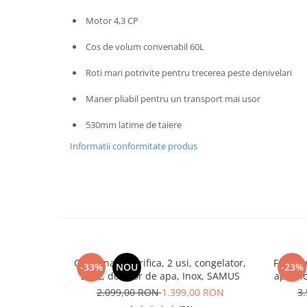
Masini de spalat vase incorporabile
Motor 4,3 CP
Masini de spalat vase
independente
Cos de volum convenabil 60L
Motoburghiu/Foreza pamant
Roti mari potrivite pentru trecerea peste denivelari
Pachete Incorporabile
Maner pliabil pentru un transport mai usor
Pirostrii & Arzatoare
530mm latime de taiere
Plasa umbrire
Informatii conformitate produs
Pompe de stropit
Radiatoare
Semanatoare,Plantatoare
Sere
Sobe pe gaz & electrice
Suflante & Aspiratoare
Combina frigorifica, 2 usi, congelator,
Frigide
-33%
NOU
-23%
260L, dozator de apa, Inox, SAMUS
apa, no
Aspiratoare
touch
2.099,00 RON
1.399,00 RON
3
Suflante Frunze