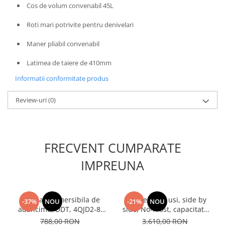
Unelte Gradinarit
Cos de volum convenabil 45L
Ventilatoare & Sisteme Racire
Roti mari potrivite pentru denivelari
Aparate de aer conditionat
Maner pliabil convenabil
Ventilatoare
Zootehnie
Latimea de taiere de 410mm
Foarfeci tuns oi
Informatii conformitate produs
Incubatoare oua
Review-uri
(0)
FRECVENT CUMPARATE
IMPREUNA
Pompa submersibila de
Frigider cu 2 usi, side by
-37%
NOU
-21%
NOU
adancime, DDT, 4QJD2-8,
side, No-Frost, capacitate
1500 W, 8 turbine, Inox,
439L, congelator, E++,
788,00 RON
3.610,00 RON