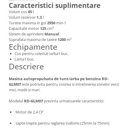
Caracteristici suplimentare
Masini de spalat vase incorporabile
Volum cos
45
l
Masini de spalat vase
Volum rezervor
1.3
l
independente
Turatie maxima in gol
2950
min-1
Motoburghiu/Foreza pamant
Capacitate motor
125
cm³
Sistem de aprindere
Manual
Pachete Incorporabile
Suprafata maxima de taiere
1200
m²
Echipamente
Pirostrii & Arzatoare
Cos pentru colectat iarba1 buc.
Plasa umbrire
Lama1 buc.
Pompe de stropit
Descriere
Radiatoare
Masina autopropulsata de tuns iarba pe benzina RD-
Semanatoare,Plantatoare
GLM07
este potrivita pentru cosirea si intretinerea zonelor verzi
mici, medii si mari.
Sere
Sobe pe gaz & electrice
Modelul
RD-GLM07
prezinta urmatoarele caracteristici:
Suflante & Aspiratoare
Motor de 2,4 CP
Aspiratoare
sapte trepte pentru reglarea inaltimii (25mm la 75mm)
Suflante Frunze