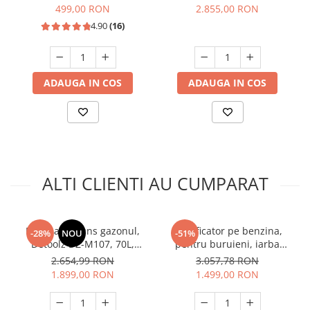
cablu 25m
functie Smart, touch, negru,
499,00 RON
2.855,00 RON
HEINNER
4.90
(16)
ADAUGA IN COS
ADAUGA IN COS
ALTI CLIENTI AU CUMPARAT
Masina de tuns gazonul,
Scarificator pe benzina,
-28%
NOU
-51%
Detoolz DZ-M107, 70L,
pentru buruieni, iarba
benzina, 196 Cc, 4000W, 4
uscata, muschi, 4.0kW,
2.654,99 RON
3.057,78 RON
timpi, 21" inch
5.5CP, 420mm, 45l, Raider
1.899,00 RON
1.499,00 RON
RD-GCS03