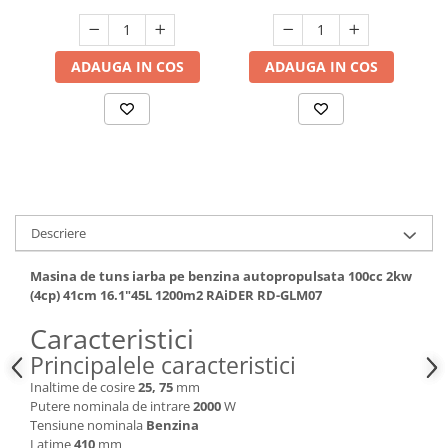
SBM01
Hote bucatarie
Consumabile
ADAUGA IN COS
ADAUGA IN COS
Hota tavan
Hote cupolare
Hote decorative
Hote incorporabile
Hote insula
Hote telescopice
Hote traditionale
Descriere
Masini de Spalat Rufe & Uscatoare
Masina de tuns iarba pe benzina autopropulsata 100cc 2kw
Accesorii masini de spalat &
(4cp) 41cm 16.1"45L 1200m2 RAiDER RD-GLM07
uscatoare
Caracteristici
Masini automate de spalat rufe
Principalele caracteristici
Masini de spalat rufe cu uscator
Masini de spalat rufe verticale
Inaltime de cosire
25, 75
mm
Putere nominala de intrare
2000
W
Uscatoare de rufe
Tensiune nominala
Benzina
Masini de spalat vase
Latime
410
mm