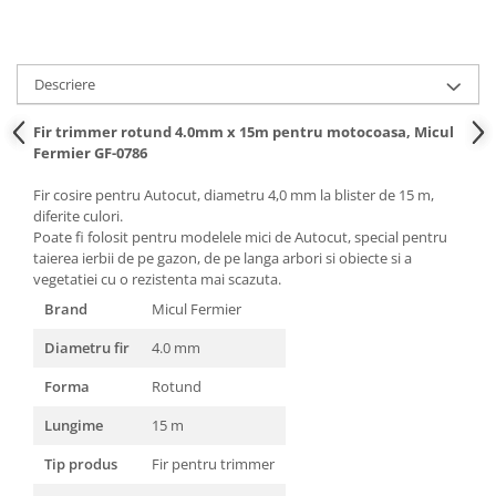
Hote bucatarie
Consumabile
Hota tavan
Descriere
Hote cupolare
Fir trimmer rotund 4.0mm x 15m pentru motocoasa, Micul
Hote decorative
Fermier GF-0786
Hote incorporabile
Fir cosire pentru Autocut, diametru 4,0 mm la blister de 15 m,
Hote insula
diferite culori.
Hote telescopice
Poate fi folosit pentru modelele mici de Autocut, special pentru
Hote traditionale
taierea ierbii de pe gazon, de pe langa arbori si obiecte si a
vegetatiei cu o rezistenta mai scazuta.
Masini de Spalat Rufe & Uscatoare
Brand
Micul Fermier
Accesorii masini de spalat &
uscatoare
Diametru fir
4.0 mm
Masini automate de spalat rufe
Forma
Rotund
Masini de spalat rufe cu uscator
Lungime
15 m
Masini de spalat rufe verticale
Uscatoare de rufe
Tip produs
Fir pentru trimmer
Masini de spalat vase