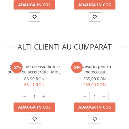
Unelte Gradinarit
ADAUGA IN COS
ADAUGA IN COS
Ventilatoare & Sisteme Racire
Aparate de aer conditionat
Ventilatoare
Zootehnie
Foarfeci tuns oi
ALTI CLIENTI AU CUMPARAT
Incubatoare oua
Coarne motocoasa dintr-o
Accesoriu pentru
-27%
-24%
bucata,cu acceleratie, Micul
motocoasa
Fermier GF-0557
,Prasitoare,cultivator,motosapa
88,99 RON
355,00 RON
26*-9T, GF-1376
65,11 RON
269,00 RON
ADAUGA IN COS
ADAUGA IN COS