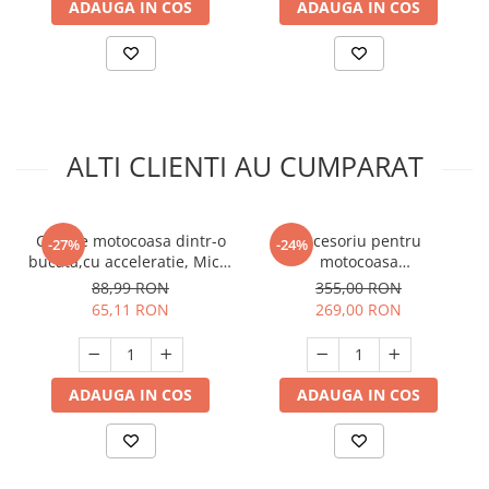
ADAUGA IN COS
ADAUGA IN COS
Unelte Gradinarit
Ventilatoare & Sisteme Racire
Aparate de aer conditionat
Ventilatoare
Zootehnie
ALTI CLIENTI AU CUMPARAT
Foarfeci tuns oi
Incubatoare oua
Coarne motocoasa dintr-o
Accesoriu pentru
-27%
-24%
bucata,cu acceleratie, Micul
motocoasa
Fermier GF-0557
,Prasitoare,cultivator,motosapa
88,99 RON
355,00 RON
26*-9T, GF-1376
65,11 RON
269,00 RON
ADAUGA IN COS
ADAUGA IN COS