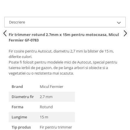
Hote bucatarie
Consumabile
Hota tavan
Descriere
Hote cupolare
Fir trimmer rotund 2.7mm x 15m pentru motocoasa, Micul
Hote decorative
Fermier GF-0783
Hote incorporabile
Fir cosire pentru Autocut, diametru 2,7 mm la blister de 15 m,
Hote insula
diferite culori.
Hote telescopice
Poate fi folosit pentru modelele mici de Autocut, special pentru
Hote traditionale
taierea ierbii de pe gazon, de pe langa arbori si obiecte si a
vegetatiei cu o rezistenta mai scazuta.
Masini de Spalat Rufe & Uscatoare
Accesorii masini de spalat &
Brand
Micul Fermier
uscatoare
Diametru fir
2.7 mm
Masini automate de spalat rufe
Masini de spalat rufe cu uscator
Forma
Rotund
Masini de spalat rufe verticale
Lungime
15 m
Uscatoare de rufe
Masini de spalat vase
Tip produs
Fir pentru trimmer