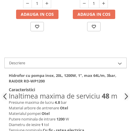
aspiratie 40 m, vas de
Hote bucatarie
expansiune 50 litri
ADAUGA IN COS
ADAUGA IN COS
Consumabile
Hota tavan
Hote cupolare
Hote decorative
Hote incorporabile
Hote insula
Hote telescopice
Descriere
Hote traditionale
Masini de Spalat Rufe & Uscatoare
Hidrofor cu pompa inox, 20L, 1200W, 1", max 64L/m, 3bar,
RAIDER RD-WP1200
Accesorii masini de spalat &
Caracteristici
uscatoare
Inaltimea maxima de serviciu
48
m
Masini automate de spalat rufe
Presiune maxima de lucru
4.8
bar
Masini de spalat rufe cu uscator
Material arbore de antrenare
Otel
Masini de spalat rufe verticale
Materialul pompei
Otel
Putere nominala de intrare
1200
W
Uscatoare de rufe
Diametru de iesire
1
tol
Masini de spalat vase
Tensiune nominala
Cu fir - retea electrica