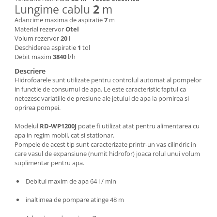
Lungime cablu
2
m
Masini de spalat vase incorporabile
Adancime maxima de aspiratie
7
m
Masini de spalat vase
Material rezervor
Otel
independente
Volum rezervor
20
l
Motoburghiu/Foreza pamant
Deschiderea aspiratie
1
tol
Debit maxim
3840
l/h
Pachete Incorporabile
Descriere
Pirostrii & Arzatoare
Hidrofoarele sunt utilizate pentru controlul automat al pompelor
in functie de consumul de apa. Le este caracteristic faptul ca
Plasa umbrire
netezesc variatiile de presiune ale jetului de apa la pornirea si
Pompe de stropit
oprirea pompei.
Radiatoare
Modelul
RD-WP1200J
poate fi utilizat atat pentru alimentarea cu
Semanatoare,Plantatoare
apa in regim mobil, cat si stationar.
Pompele de acest tip sunt caracterizate printr-un vas cilindric in
Sere
care vasul de expansiune (numit hidrofor) joaca rolul unui volum
suplimentar pentru apa.
Sobe pe gaz & electrice
Suflante & Aspiratoare
Debitul maxim de apa 64 l / min
Aspiratoare
inaltimea de pompare atinge 48 m
Suflante Frunze