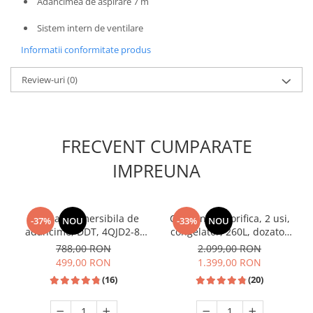
Adancimea de aspirare 7 m
Unelte Gradinarit
Ventilatoare & Sisteme Racire
Sistem intern de ventilare
Aparate de aer conditionat
Informatii conformitate produs
Ventilatoare
Review-uri
(0)
Zootehnie
Foarfeci tuns oi
Incubatoare oua
FRECVENT CUMPARATE
IMPREUNA
Pompa submersibila de
Combina frigorifica, 2 usi,
-37%
NOU
-33%
NOU
adancime, DDT, 4QJD2-8,
congelator, 260L, dozator
1500 W, 8 turbine, Inox,
de apa, Inox, SAMUS
788,00 RON
2.099,00 RON
cablu 25m
499,00 RON
1.399,00 RON
(16)
(20)