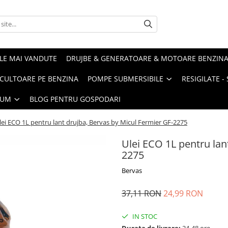
LE MAI VANDUTE
DRUJBE & GENERATOARE & MOTOARE BENZIN
ULTOARE PE BENZINA
POMPE SUBMERSIBILE
RESIGILATE 
IUM
BLOG PENTRU GOSPODARI
lei ECO 1L pentru lant drujba, Bervas by Micul Fermier GF-2275
Ulei ECO 1L pentru lan
2275
Bervas
37,11 RON
24,99 RON
IN STOC
Durata de livrare:
24-48 ore