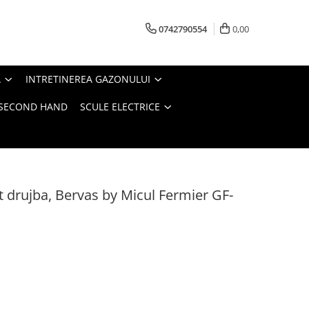
0742790554
0,00
A
INTRETINEREA GAZONULUI
- SECOND HAND
SCULE ELECTRICE
t drujba, Bervas by Micul Fermier GF-