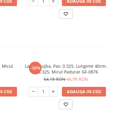
N COS
ADAUGA IN COS
, Micul
Lama drujba, Pas: 0.325, Lungime 40cm,
Lant drujba
-30%
-34%
S33.325, Micul Padurar GF-0876
64,18 RON
44,99 RON
5
N COS
ADAUGA IN COS