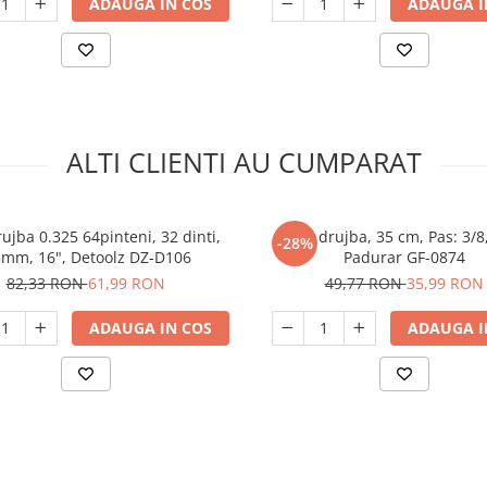
ADAUGA IN COS
ADAUGA I
ALTI CLIENTI AU CUMPARAT
ujba 0.325 64pinteni, 32 dinti,
Lama drujba, 35 cm, Pas: 3/8
-28%
5mm, 16", Detoolz DZ-D106
Padurar GF-0874
82,33 RON
61,99 RON
49,77 RON
35,99 RON
ADAUGA IN COS
ADAUGA I