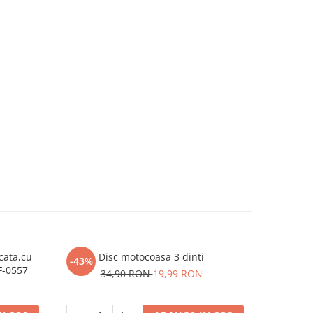
cata,cu
Disc motocoasa 3 dinti
Accesori
-43%
-19%
F-0557
prasitoar
34,90 RON
19,99 RON
31