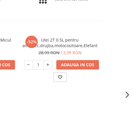
 Micul
Ulei 2T 0.5L pentru
Lama drujba
-52%
-25%
amestec,drujba,motocositoare,Elefant
Pa
28,99 RON
13,99 RON
59,
 COS
ADAUGA IN COS