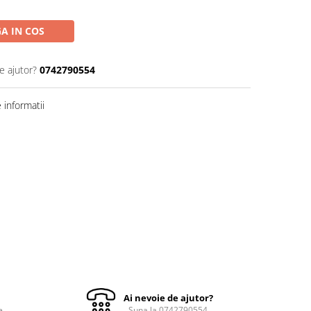
A IN COS
e ajutor?
0742790554
informatii
Ai nevoie de ajutor?
e
Suna la 0742790554