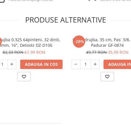
PRODUSE ALTERNATIVE
rujba 0.325 64pinteni, 32 dinti,
Lama drujba, 35 cm, Pas: 3/8,
%
-28%
5mm, 16", Detoolz DZ-D106
Padurar GF-0874
82,33 RON
61,99 RON
49,77 RON
35,99 RON
ADAUGA IN COS
ADAUGA IN