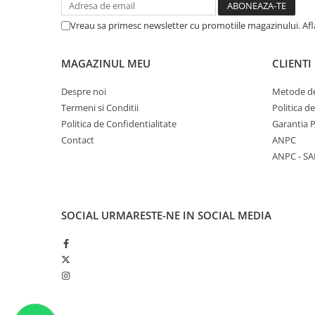
Unelte Gradinarit
Vreau sa primesc newsletter cu promotiile magazinului. Af
Ventilatoare & Sisteme Racire
Aparate de aer conditionat
MAGAZINUL MEU
CLIENTI
Ventilatoare
Zootehnie
Despre noi
Metode de
Foarfeci tuns oi
Termeni si Conditii
Politica d
Politica de Confidentialitate
Garantia 
Incubatoare oua
Contact
ANPC
ANPC - SA
SOCIAL
URMARESTE-NE IN SOCIAL MEDIA