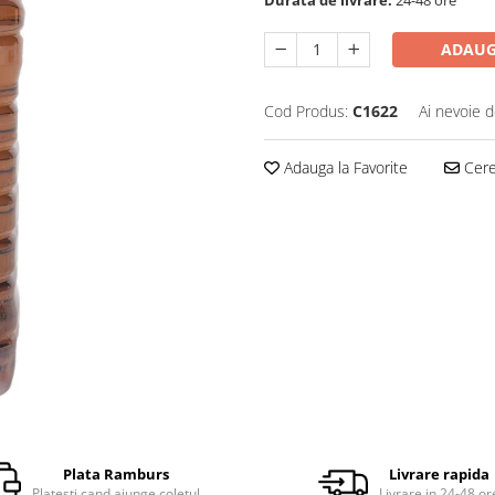
ADAUG
Cod Produs:
C1622
Ai nevoie d
Adauga la Favorite
Cere 
Plata Ramburs
Livrare rapida
Platesti cand ajunge coletul
Livrare in 24-48 or