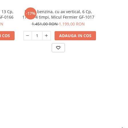
 13 Cp,
Motor benzina, cu ax vertical, 6 Cp,
Motor pe ben
-17%
-23%
N
GF-0166
173cc, 4 timpi, Micul Fermier GF-1017
pana, 
ON
1.451,00 RON
1.199,00 RON
618,
 COS
ADAUGA IN COS