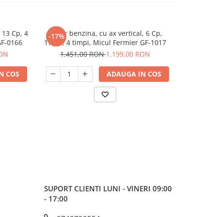
 13 Cp, 4
Motor benzina, cu ax vertical, 6 Cp,
Motor ben
-17%
-27%
GF-0166
173cc, 4 timpi, Micul Fermier GF-1017
135cc, 3.4
RON
1.451,00 RON
1.199,00 RON
1.2
N COS
ADAUGA IN COS
SUPORT CLIENTI
LUNI - VINERI 09:00
- 17:00