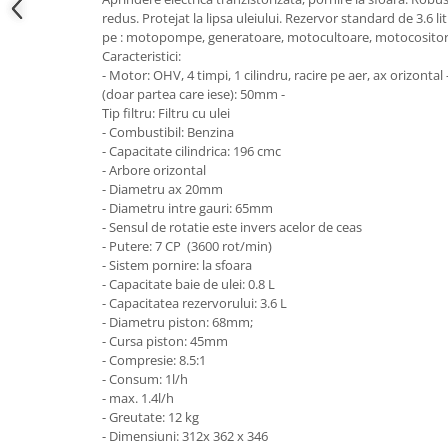
Hote bucatarie
redus. Protejat la lipsa uleiului. Rezervor standard de 3.6 li
pe : motopompe, generatoare, motocultoare, motocositor
Consumabile
Caracteristici:
Hota tavan
- Motor: OHV, 4 timpi, 1 cilindru, racire pe aer, ax orizonta
(doar partea care iese): 50mm -
Hote cupolare
Tip filtru: Filtru cu ulei
Hote decorative
- Combustibil: Benzina
- Capacitate cilindrica: 196 cmc
Hote incorporabile
- Arbore orizontal
Hote insula
- Diametru ax 20mm
Hote telescopice
- Diametru intre gauri: 65mm
- Sensul de rotatie este invers acelor de ceas
Hote traditionale
- Putere: 7 CP (3600 rot/min)
Masini de Spalat Rufe & Uscatoare
- Sistem pornire: la sfoara
- Capacitate baie de ulei: 0.8 L
Accesorii masini de spalat &
- Capacitatea rezervorului: 3.6 L
uscatoare
- Diametru piston: 68mm;
Masini automate de spalat rufe
- Cursa piston: 45mm
Masini de spalat rufe cu uscator
- Compresie: 8.5:1
- Consum: 1l/h
Masini de spalat rufe verticale
- max. 1.4l/h
Uscatoare de rufe
- Greutate: 12 kg
- Dimensiuni: 312x 362 x 346
Masini de spalat vase