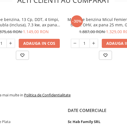
e benzina, 13 Cp, DDT, 4 timpi,
Motor pe benzina Micul Femier
-30%
dubla (inclusa), 7.3 kw, ax pana
timpi, OHV, ax pana 25 mm, 
25mm
.875,66 RON
1.149,00 RON
1.887,00 RON
1.329,00 
ADAUGA IN COS
ADAUGA I
la mai multe in
Politica de Confidentialitate
DATE COMERCIALE
 Plata
Sc Hab Family SRL