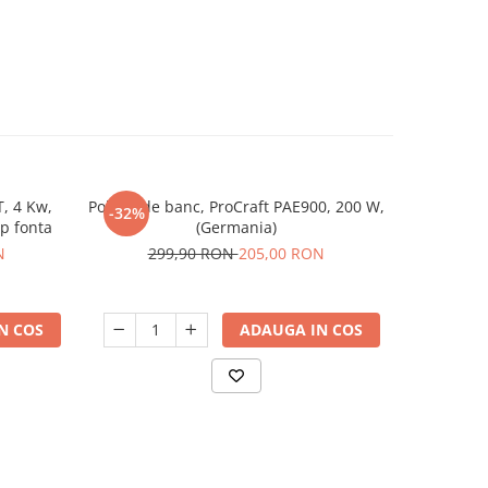
, 4 Kw,
Polizor de banc, ProCraft PAE900, 200 W,
Motor ele
-32%
-32%
p fonta
(Germania)
3000 rpm,
N
299,90 RON
205,00 RON
74
N COS
ADAUGA IN COS