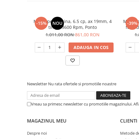
Unelte Gradinarit
Ventilatoare & Sisteme Racire
Motor pe benzina, 6.5 cp, ax 19mm, 4
Motor p
Aparate de aer conditionat
-15%
NOU
-39%
timpi, 3600 Rpm, Ponto
fulie 
Ventilatoare
1.011,00 RON
861,00 RON
1
Zootehnie
Foarfeci tuns oi
ADAUGA IN COS
Incubatoare oua
Newsletter
Nu rata ofertele si promotiile noastre
Vreau sa primesc newsletter cu promotiile magazinului. Af
MAGAZINUL MEU
CLIENTI
Despre noi
Metode de