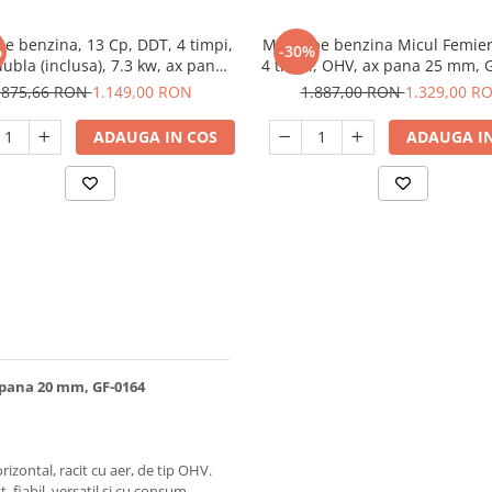
e benzina, 13 Cp, DDT, 4 timpi,
Motor pe benzina Micul Femier
%
-30%
dubla (inclusa), 7.3 kw, ax pana
4 timpi, OHV, ax pana 25 mm, 
25mm
.875,66 RON
1.149,00 RON
1.887,00 RON
1.329,00 R
ADAUGA IN COS
ADAUGA IN
 pana 20 mm, GF-0164
zontal, racit cu aer, de tip OHV.
, fiabil, versatil si cu consum