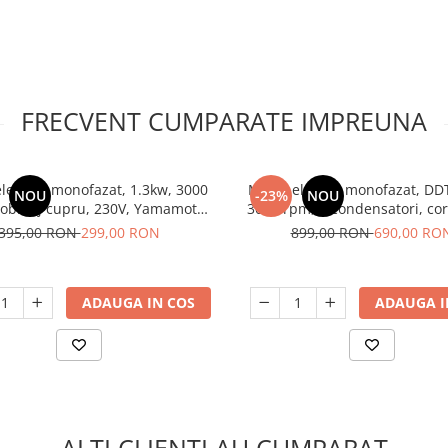
FRECVENT CUMPARATE IMPREUNA
lectric, monofazat, 1.3kw, 3000
Motor electric monofazat, DDT
NOU
-23%
NOU
obinaj cupru, 230V, Yamamoto
3000 rpm, 2 condensatori, cor
YL802-2
395,00 RON
299,00 RON
899,00 RON
690,00 RO
ADAUGA IN COS
ADAUGA I
ALTI CLIENTI AU CUMPARAT