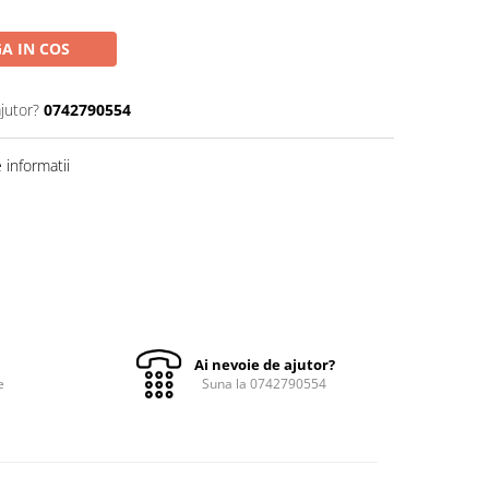
A IN COS
jutor?
0742790554
informatii
Ai nevoie de ajutor?
e
Suna la 0742790554