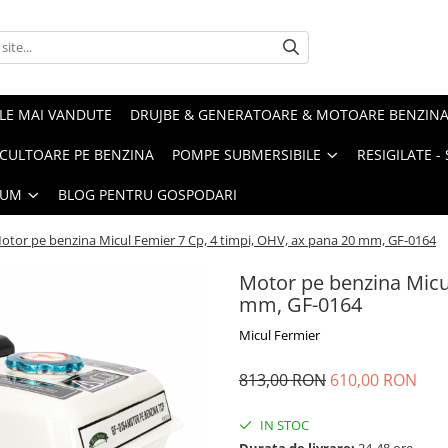
LE MAI VANDUTE
DRUJBE & GENERATOARE & MOTOARE BENZIN
ULTOARE PE BENZINA
POMPE SUBMERSIBILE
RESIGILATE 
IUM
BLOG PENTRU GOSPODARI
otor pe benzina Micul Femier 7 Cp, 4 timpi, OHV, ax pana 20 mm, GF-0164
Motor pe benzina Micul
mm, GF-0164
Micul Fermier
813,00 RON
610,00 RON
IN STOC
Durata de livrare:
24-48 ore