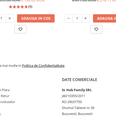
.899,00 RON
3.199,00 RON
6.671,55 RON
4.276,11 
(1)
ADAUGA IN COS
ADAUGA I
la mai multe in
Politica de Confidentialitate
DATE COMERCIALE
 Plata
Sc Hab Family SRL
e Retur
J40/10355/2011
Produselor
RO 29037750
Drumul Taberei nr 39
L
Bucuresti, Bucuresti