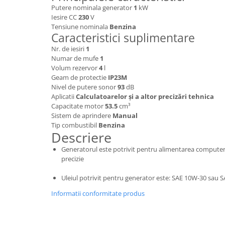
Putere nominala generator
1
kW
Hote bucatarie
Iesire CC
230
V
Consumabile
Tensiune nominala
Benzina
Caracteristici suplimentare
Hota tavan
Nr. de iesiri
1
Hote cupolare
Numar de mufe
1
Hote decorative
Volum rezervor
4
l
Hote incorporabile
Geam de protectie
IP23M
Nivel de putere sonor
93
dB
Hote insula
Aplicatii
Calculatoarelor și a altor precizări tehnica
Hote telescopice
Capacitate motor
53.5
cm³
Sistem de aprindere
Manual
Hote traditionale
Tip combustibil
Benzina
Masini de Spalat Rufe & Uscatoare
Descriere
Accesorii masini de spalat &
Generatorul este potrivit pentru alimentarea computer
uscatoare
precizie
Masini automate de spalat rufe
Uleiul potrivit pentru generator este: SAE 10W-30 sau
Masini de spalat rufe cu uscator
Informatii conformitate produs
Masini de spalat rufe verticale
Uscatoare de rufe
Masini de spalat vase