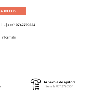
A IN COS
de ajutor?
0742790554
informatii
Ai nevoie de ajutor?
e
Suna la 0742790554