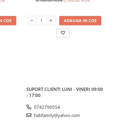
RON
6.188,00 RON
3.999,00 RON
20.1
N COS
ADAUGA IN COS
SUPORT CLIENTI
LUNI - VINERI 09:00
- 17:00
0742790554
habfamily@yahoo.com