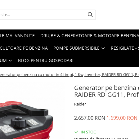
LE MAI VANDUTE
DRUJBE & GENERATOARE & MOTOARE BENZIN
ULTOARE PE BENZINA
POMPE SUBMERSIBILE
RESIGILATE 
IUM
BLOG PENTRU GOSPODARI
enerator pe benzina cu motor in 4 timpi, 1 Kw, Inverter, RAIDER RD-GG11, Pr
Generator pe benzina c
RAIDER RD-GG11, Prof
Raider
2.657,00 RON
1.699,00 RON
IN STOC
Durata de livrare:
24-48 ore