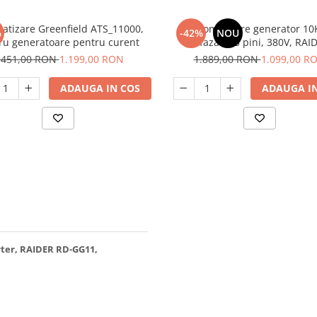
atizare Greenfield ATS_11000,
Automatizare generator 10
%
-42%
NOU
ru generatoare pentru curent
trifazata, 5 pini, 380V, RAI
.451,00 RON
1.199,00 RON
1.889,00 RON
1.099,00 R
ADAUGA IN COS
ADAUGA IN
rter, RAIDER RD-GG11,