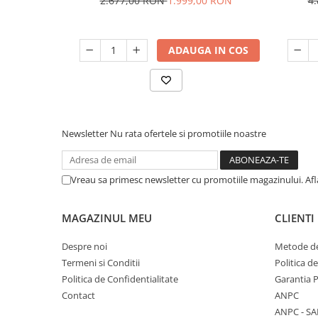
2.677,00 RON
1.999,00 RON
4
Unelte Gradinarit
Ventilatoare & Sisteme Racire
Aparate de aer conditionat
ADAUGA IN COS
Ventilatoare
Zootehnie
Foarfeci tuns oi
Incubatoare oua
Newsletter
Nu rata ofertele si promotiile noastre
Vreau sa primesc newsletter cu promotiile magazinului. Af
MAGAZINUL MEU
CLIENTI
Despre noi
Metode de
Termeni si Conditii
Politica d
Politica de Confidentialitate
Garantia 
Contact
ANPC
ANPC - SA