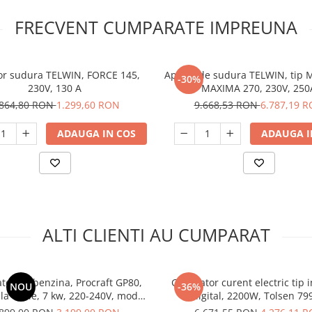
FRECVENT CUMPARATE IMPREUNA
or sudura TELWIN, FORCE 145,
Aparat de sudura TELWIN, tip
-30%
230V, 130 A
MAXIMA 270, 230V, 250
.864,80 RON
1.299,60 RON
9.668,53 RON
6.787,19 
ADAUGA IN COS
ADAUGA I
ALTI CLIENTI AU CUMPARAT
tor pe benzina, Procraft GP80,
Generator curent electric tip i
NOU
-36%
 la cheie, 7 kw, 220-240V, model
digital, 2200W, Tolsen 79
nou 2026