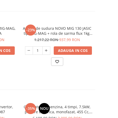
 MIG-MAG,
Aparat de sudura NOVO MIG 130 JASIC
Masina de 
-23%
-42%
A
tip MIG-MAG + rola de sarma flux 1kg,
termic 
230V, 130A
RON
1.217,22 RON
937,99 RON
4.9
N COS
ADAUGA IN COS
nvertor,
Generator pe benzina, 4 timpi, 7.5kW,
Generato
-35%
NOU
-27%
987
pornire electrica, monofazat, 455 Cc,
monofazat,
Raider RD-GG12
10 KW, 