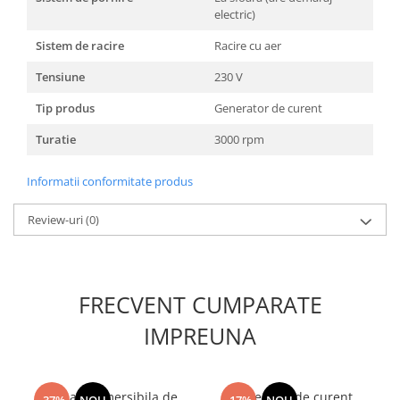
electric)
Sistem de racire
Racire cu aer
Tensiune
230 V
Tip produs
Generator de curent
Turatie
3000 rpm
Informatii conformitate produs
Review-uri
(0)
FRECVENT CUMPARATE
IMPREUNA
Pompa submersibila de
Generator de curent,
-37%
NOU
-17%
NOU