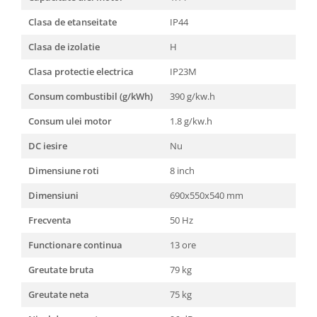
Clasa de etanseitate
IP44
Clasa de izolatie
H
Clasa protectie electrica
IP23M
Consum combustibil (g/kWh)
390 g/kw.h
Consum ulei motor
1.8 g/kw.h
DC iesire
Nu
Dimensiune roti
8 inch
Dimensiuni
690x550x540 mm
Frecventa
50 Hz
Functionare continua
13 ore
Greutate bruta
79 kg
Greutate neta
75 kg