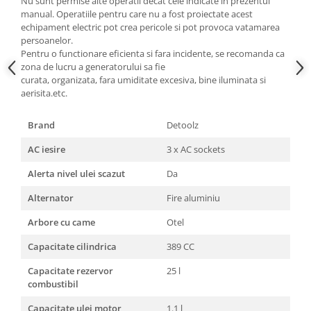
Nu sunt permise alte operatii decat cele indicate in prezentul
Unelte Gradinarit
manual. Operatiile pentru care nu a fost proiectate acest
Ventilatoare & Sisteme Racire
echipament electric pot crea pericole si pot provoca vatamarea
persoanelor.
Aparate de aer conditionat
Pentru o functionare eficienta si fara incidente, se recomanda ca
Ventilatoare
zona de lucru a generatorului sa fie
curata, organizata, fara umiditate excesiva, bine iluminata si
Zootehnie
aerisita.etc.
Foarfeci tuns oi
Incubatoare oua
Brand
Detoolz
AC iesire
3 x AC sockets
Alerta nivel ulei scazut
Da
Alternator
Fire aluminiu
Arbore cu came
Otel
Capacitate cilindrica
389 CC
Capacitate rezervor
25 l
combustibil
Capacitate ulei motor
1.1 l