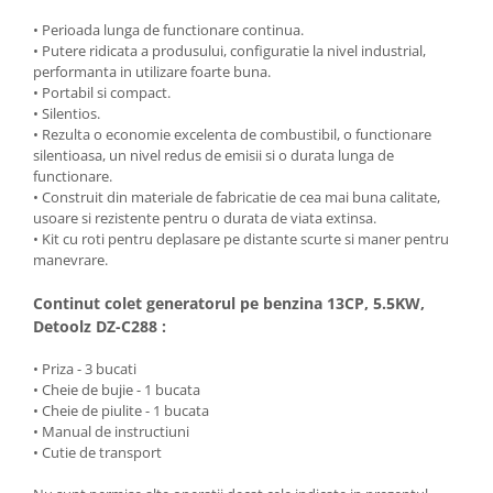
Masini de spalat vase incorporabile
• Perioada lunga de functionare continua.
• Putere ridicata a produsului, configuratie la nivel industrial,
Masini de spalat vase
performanta in utilizare foarte buna.
independente
• Portabil si compact.
Motoburghiu/Foreza pamant
• Silentios.
• Rezulta o economie excelenta de combustibil, o functionare
Pachete Incorporabile
silentioasa, un nivel redus de emisii si o durata lunga de
Pirostrii & Arzatoare
functionare.
• Construit din materiale de fabricatie de cea mai buna calitate,
Plasa umbrire
usoare si rezistente pentru o durata de viata extinsa.
Pompe de stropit
• Kit cu roti pentru deplasare pe distante scurte si maner pentru
manevrare.
Radiatoare
Continut colet generatorul pe benzina 13CP, 5.5KW,
Semanatoare,Plantatoare
Detoolz DZ-C288 :
Sere
• Priza - 3 bucati
Sobe pe gaz & electrice
• Cheie de bujie - 1 bucata
Suflante & Aspiratoare
• Cheie de piulite - 1 bucata
• Manual de instructiuni
Aspiratoare
• Cutie de transport
Suflante Frunze