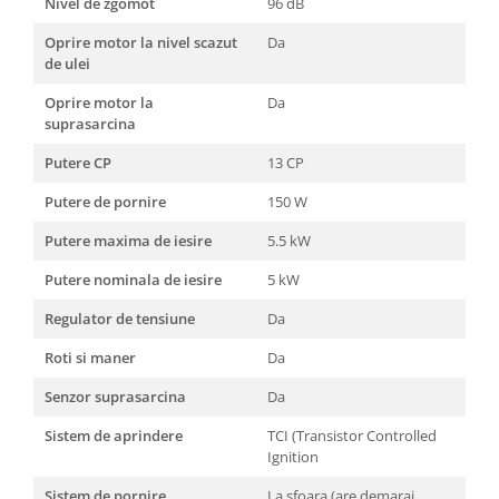
Nivel de zgomot
96 dB
Oprire motor la nivel scazut
Da
de ulei
Oprire motor la
Da
suprasarcina
Putere CP
13 CP
Putere de pornire
150 W
Putere maxima de iesire
5.5 kW
Putere nominala de iesire
5 kW
Regulator de tensiune
Da
Roti si maner
Da
Senzor suprasarcina
Da
Sistem de aprindere
TCI (Transistor Controlled
Ignition
Sistem de pornire
La sfoara (are demaraj