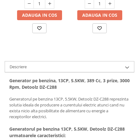
Hote bucatarie
ADAUGA IN COS
ADAUGA IN COS
Consumabile
Hota tavan
Hote cupolare
Hote decorative
Hote incorporabile
Hote insula
Hote telescopice
Descriere
Hote traditionale
Masini de Spalat Rufe & Uscatoare
Generator pe benzina, 13CP, 5.5KW, 389 Cc, 3 prize, 3000
Rpm, Detoolz DZ-C288
Accesorii masini de spalat &
uscatoare
Generatorul pe benzina 13CP, 5.5KW, Detoolz DZ-C288 reprezinta
Masini automate de spalat rufe
solutia ideala de producere a curentului electric atunci cand nu
exista nicio alta posibilitate de alimentare cu energie a
Masini de spalat rufe cu uscator
receptorilor electrici.
Masini de spalat rufe verticale
Uscatoare de rufe
Generatorul pe benzina 13CP, 5.5KW, Detoolz DZ-C288
urmatoarele caracteristici:
Masini de spalat vase