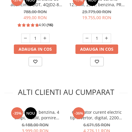
adancime, DDT, 4QJD2-8,
12.5KW, 230V, benzina, PRO
1500 W, 8 turbine, Inox,
- KONNER & SOHNEN - KS-
788,00 RON
23.779,00 RON
cablu 25m
15-1E-ATSR
499,00 RON
19.755,00 RON
4.90
(16)
ADAUGA IN COS
ADAUGA IN COS
ALTI CLIENTI AU CUMPARAT
Generator pe benzina, 4
Generator curent electric
-35%
NOU
-36%
timpi, 7.5kW, pornire
tip invertor, digital, 2200W,
electrica, monofazat, 455
Tolsen 79987
6.188,00 RON
6.671,55 RON
Cc, Raider RD-GG12
3.999,00 RON
4.276,11 RON