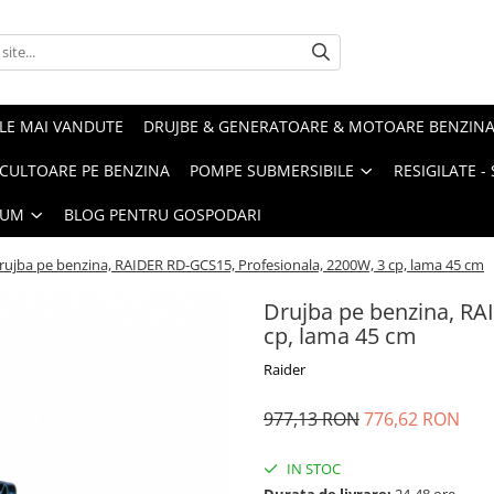
LE MAI VANDUTE
DRUJBE & GENERATOARE & MOTOARE BENZIN
ULTOARE PE BENZINA
POMPE SUBMERSIBILE
RESIGILATE 
IUM
BLOG PENTRU GOSPODARI
rujba pe benzina, RAIDER RD-GCS15, Profesionala, 2200W, 3 cp, lama 45 cm
Drujba pe benzina, RA
cp, lama 45 cm
Raider
977,13 RON
776,62 RON
IN STOC
Durata de livrare:
24-48 ore