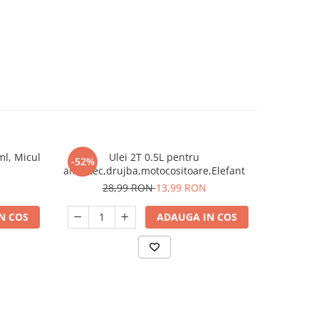
l, Micul
Ulei 2T 0.5L pentru
Ulei moto
-52%
-17%
amestec,drujba,motocositoare,Elefant
28,99 RON
13,99 RON
4
N COS
ADAUGA IN COS