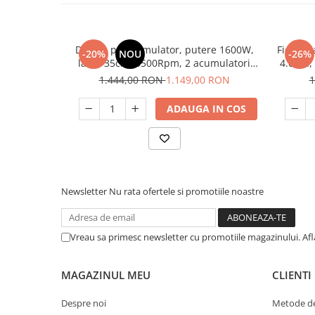
Drujba pe acumulator, putere 1600W,
Fierastr
-20%
NOU
-26%
lama 35cm, 5500Rpm, 2 acumulatori
4.0 Ah,
40V, 4.0Ah, Procraft PCA40/2
1.444,00 RON
1.149,00 RON
1
ADAUGA IN COS
Newsletter
Nu rata ofertele si promotiile noastre
Vreau sa primesc newsletter cu promotiile magazinului. Af
MAGAZINUL MEU
CLIENTI
Despre noi
Metode de