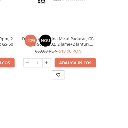
0Rpm, 2
Drujba pe benzina Micul Padurar, GF-
Drujba 
-22%
NOU
-20%
N
t GS-50
0908-S001-G02, 2 lame+2 lanturi,
construc
demaror magneziu, MPP 5200, 2.9 Cp
8500R
669,00 RON
519,00 RON
559,
 COS
ADAUGA IN COS