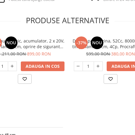
PRODUSE ALTERNATIVE
rau electric, acumulator, 2 x 20V,
Drujba pe benzina, 52Cc, 800
%
NOU
-37%
NOU
 lant 35cm, oprire de siguranta,
timpi, lama 40cm, 4Cp, Procraf
Yamamoto YM.116
1.211,00 RON
899,00 RON
599,00 RON
380,00 RON
ADAUGA IN COS
ADAUGA IN
ma 45 cm