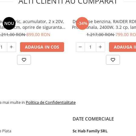
ALTI CLIENTI AU CUMPARAT
au electric, acumulator, 2 x 20V,
Drujba pe benzina, RAIDER RD
NOU
-34%
 lant 35cm, oprire de siguranta,
Profesionala, 2400W, 3.2 cp, l
Yamamoto YM.116
.211,00 RON
899,00 RON
1.217,00 RON
799,00 R
ADAUGA IN COS
ADAUGA I
la mai multe in
Politica de Confidentialitate
DATE COMERCIALE
 Plata
Sc Hab Family SRL