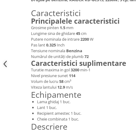
Hote bucatarie
Caracteristici
Consumabile
Principalele caracteristici
Hota tavan
Grosime pinten
1.5
mm
Hote cupolare
Lungime sina de ghidare
45
cm
Hote decorative
Putere nominala de intrare
2200
W
Pas lant
0.325
Inch
Hote incorporabile
Tensiune nominala
Benzina
Hote insula
Numărul de unități de plumb
72
Caracteristici suplimentare
Hote telescopice
Turatie maxima in gol
3200
min-1
Hote traditionale
Nivel presiune sunet
114
Masini de Spalat Rufe & Uscatoare
Volum de lucru
58
cm³
Viteza lantului
12.9
m/s
Accesorii masini de spalat &
Echipamente
uscatoare
Masini automate de spalat rufe
Lama ghidaj 1 buc.
Lant 1 buc.
Masini de spalat rufe cu uscator
Recipient amestec 1 buc.
Masini de spalat rufe verticale
Cheie combinata 1 buc.
Descriere
Uscatoare de rufe
Masini de spalat vase