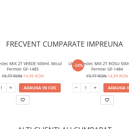
FRECVENT CUMPARATE IMPREUNA
stec MIX 2T VERDE 500ml, Micul
Ulei amestec MIX 2T ROSU 500m
-24%
Fermier GF-1485
Fermier GF-1484
19,77 RON
14,99 RON
19,77 RON
14,99 RON
ADAUGA IN COS
ADAUGA I