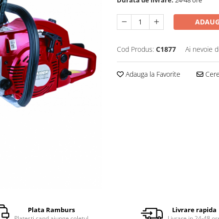
ADAUG
Cod Produs:
C1877
Ai nevoie d
Adauga la Favorite
Cere 
Plata Ramburs
Livrare rapida
Platesti cand ajunge coletul
Livrare in 24-48 or