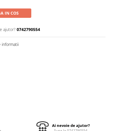
A IN COS
e ajutor?
0742790554
informatii
Ai nevoie de ajutor?
e
Suna la 0742790554