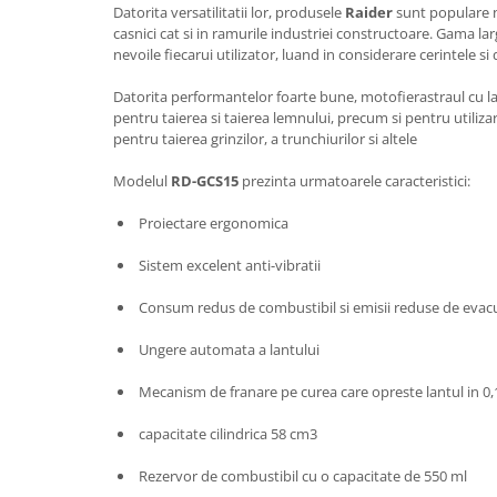
Datorita versatilitatii lor, produsele
Raider
sunt populare n
Masini de spalat vase incorporabile
casnici cat si in ramurile industriei constructoare. Gama l
Masini de spalat vase
nevoile fiecarui utilizator, luand in considerare cerintele s
independente
Datorita performantelor foarte bune, motofierastraul cu l
Motoburghiu/Foreza pamant
pentru taierea si taierea lemnului, precum si pentru utilizar
Pachete Incorporabile
pentru taierea grinzilor, a trunchiurilor si altele
Pirostrii & Arzatoare
Modelul
RD-GCS15
prezinta urmatoarele caracteristici:
Plasa umbrire
Proiectare ergonomica
Pompe de stropit
Sistem excelent anti-vibratii
Radiatoare
Consum redus de combustibil si emisii reduse de evac
Semanatoare,Plantatoare
Sere
Ungere automata a lantului
Sobe pe gaz & electrice
Mecanism de franare pe curea care opreste lantul in 0,1
Suflante & Aspiratoare
capacitate cilindrica 58 cm3
Aspiratoare
Suflante Frunze
Rezervor de combustibil cu o capacitate de 550 ml