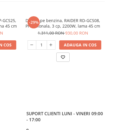
P-GCS25,
Drujba pe benzina, RAIDER RD-GCS08,
Drujba cu
-29%
-16%
ama 45 cm
Profesionala, 3 cp, 2200W, lama 45 cm
Li-ION, l
ON
1.311,00 RON
930,00 RON
1.4
N COS
ADAUGA IN COS
SUPORT CLIENTI
LUNI - VINERI 09:00
- 17:00