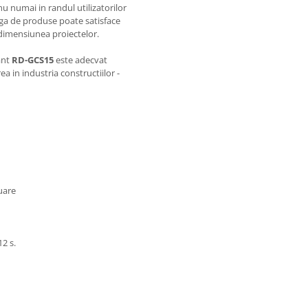
u numai in randul utilizatorilor
arga de produse poate satisface
i dimensiunea proiectelor.
ant
RD-GCS15
este adecvat
ea in industria constructiilor -
uare
2 s.