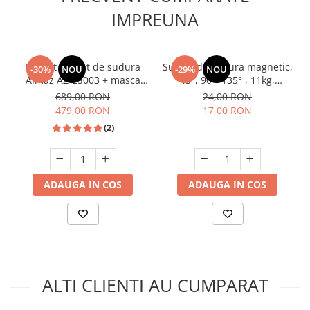
IMPREUNA
Pachet aparat de sudura
Suport de sudura magnetic,
-30%
NOU
-29%
NOU
Almaz AZ-ES003 + masca
45°, 90°, 135° , 11kg,
automata cu cristale Almaz,
Procraft WH11
689,00 RON
24,00 RON
accesorii incluse, 250 A,
479,00 RON
17,00 RON
220V
(2)
ADAUGA IN COS
ADAUGA IN COS
ALTI CLIENTI AU CUMPARAT