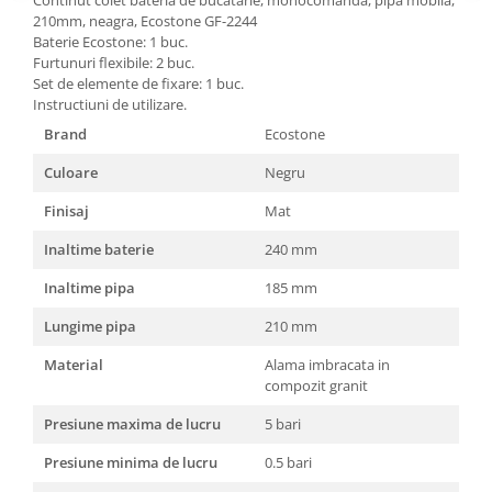
210mm, neagra, Ecostone GF-2244
Masini de spalat vase incorporabile
Baterie Ecostone: 1 buc.
Masini de spalat vase
Furtunuri flexibile: 2 buc.
independente
Set de elemente de fixare: 1 buc.
Motoburghiu/Foreza pamant
Instructiuni de utilizare.
Brand
Ecostone
Pachete Incorporabile
Pirostrii & Arzatoare
Culoare
Negru
Plasa umbrire
Finisaj
Mat
Pompe de stropit
Inaltime baterie
240 mm
Radiatoare
Inaltime pipa
185 mm
Semanatoare,Plantatoare
Lungime pipa
210 mm
Sere
Material
Alama imbracata in
Sobe pe gaz & electrice
compozit granit
Suflante & Aspiratoare
Presiune maxima de lucru
5 bari
Aspiratoare
Presiune minima de lucru
0.5 bari
Suflante Frunze