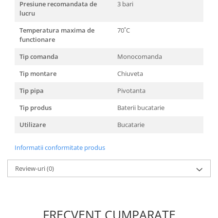
Unelte Gradinarit
Presiune recomandata de
3 bari
lucru
Ventilatoare & Sisteme Racire
Temperatura maxima de
70˚C
Aparate de aer conditionat
functionare
Ventilatoare
Tip comanda
Monocomanda
Zootehnie
Tip montare
Chiuveta
Foarfeci tuns oi
Incubatoare oua
Tip pipa
Pivotanta
Tip produs
Baterii bucatarie
Utilizare
Bucatarie
Informatii conformitate produs
Review-uri
(0)
FRECVENT CUMPARATE