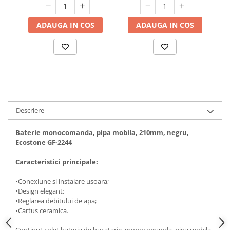
Hote bucatarie
ADAUGA IN COS
ADAUGA IN COS
Consumabile
Hota tavan
Hote cupolare
Hote decorative
Hote incorporabile
Hote insula
Hote telescopice
Descriere
Hote traditionale
Masini de Spalat Rufe & Uscatoare
Baterie monocomanda, pipa mobila, 210mm, negru,
Ecostone GF-2244
Accesorii masini de spalat &
uscatoare
Caracteristici principale:
Masini automate de spalat rufe
•Conexiune si instalare usoara;
Masini de spalat rufe cu uscator
•Design elegant;
Masini de spalat rufe verticale
•Reglarea debitului de apa;
•Cartus ceramica.
Uscatoare de rufe
Masini de spalat vase
Continut colet bateria de bucatarie, monocomanda, pipa mobila,