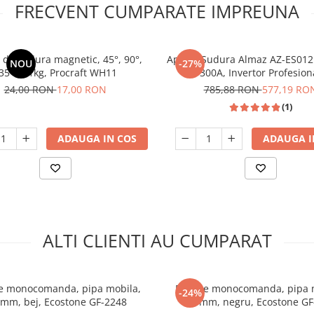
FRECVENT CUMPARATE IMPREUNA
 de sudura magnetic, 45°, 90°,
Aparat Sudura Almaz AZ-ES012
NOU
-27%
35° , 11kg, Procraft WH11
300A, Invertor Profesion
24,00 RON
17,00 RON
785,88 RON
577,19 RO
(1)
ADAUGA IN COS
ADAUGA I
ALTI CLIENTI AU CUMPARAT
ie monocomanda, pipa mobila,
Baterie monocomanda, pipa 
-24%
mm, bej, Ecostone GF-2248
210mm, negru, Ecostone GF