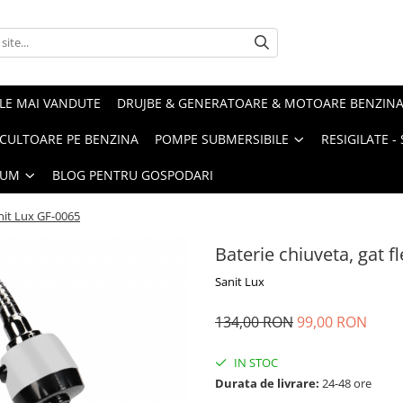
LE MAI VANDUTE
DRUJBE & GENERATOARE & MOTOARE BENZIN
ULTOARE PE BENZINA
POMPE SUBMERSIBILE
RESIGILATE 
IUM
BLOG PENTRU GOSPODARI
anit Lux GF-0065
Baterie chiuveta, gat fl
Sanit Lux
134,00 RON
99,00 RON
IN STOC
Durata de livrare:
24-48 ore