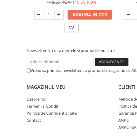
148,59 RON
119,99 RON
Unelte Gradinarit
Ventilatoare & Sisteme Racire
ADAUGA IN COS
Aparate de aer conditionat
Ventilatoare
Zootehnie
Foarfeci tuns oi
Newsletter
Nu rata ofertele si promotiile noastre
Incubatoare oua
Vreau sa primesc newsletter cu promotiile magazinului. Af
MAGAZINUL MEU
CLIENTI
Despre noi
Metode de
Termeni si Conditii
Politica d
Politica de Confidentialitate
Garantia 
Contact
ANPC
ANPC - SA