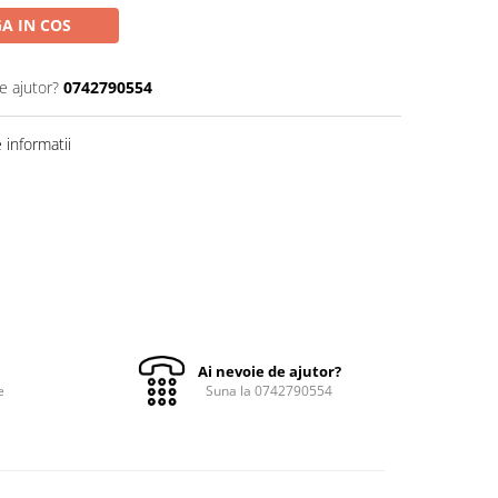
A IN COS
e ajutor?
0742790554
informatii
Ai nevoie de ajutor?
e
Suna la 0742790554