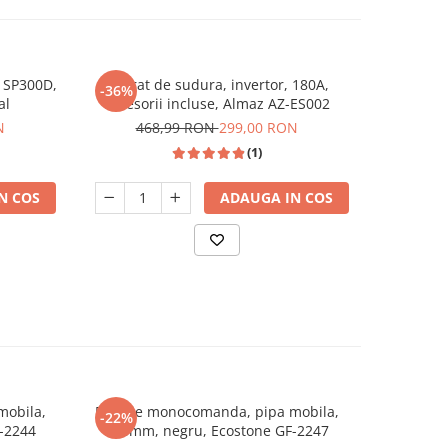
 SP300D,
Aparat de sudura, invertor, 180A,
Electrozi 
-36%
-32%
al
accesorii incluse, Almaz AZ-ES002
Standa
N
468,99 RON
299,00 RON
1
(1)
N COS
ADAUGA IN COS
mobila,
Baterie monocomanda, pipa mobila,
Baterie 
-22%
-19%
-2244
226mm, negru, Ecostone GF-2247
210mm