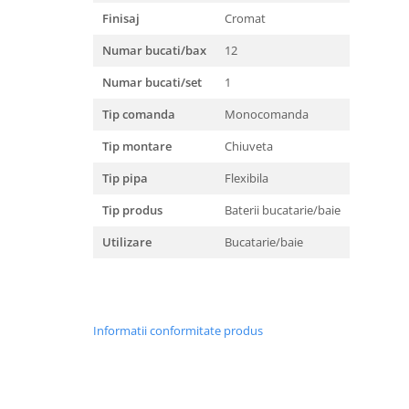
Hote bucatarie
Finisaj
Cromat
Consumabile
Numar bucati/bax
12
Hota tavan
Numar bucati/set
1
Hote cupolare
Tip comanda
Monocomanda
Hote decorative
Hote incorporabile
Tip montare
Chiuveta
Hote insula
Tip pipa
Flexibila
Hote telescopice
Tip produs
Baterii bucatarie/baie
Hote traditionale
Masini de Spalat Rufe & Uscatoare
Utilizare
Bucatarie/baie
Accesorii masini de spalat &
uscatoare
Masini automate de spalat rufe
Masini de spalat rufe cu uscator
Informatii conformitate produs
Masini de spalat rufe verticale
Uscatoare de rufe
Masini de spalat vase