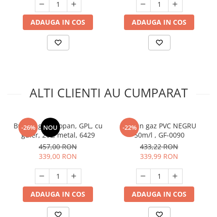
ADAUGA IN COS
ADAUGA IN COS
ALTI CLIENTI AU CUMPARAT
Butelie gaz propan, GPL, cu
Furtun gaz PVC NEGRU
-26%
NOU
-22%
guler, 26L, metal, 6429
50m/l , GF-0090
457,00 RON
433,22 RON
339,00 RON
339,99 RON
ADAUGA IN COS
ADAUGA IN COS