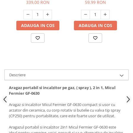
"
339,00 RON
59,99 RON
Hote bucatarie
Consumabile
Hota tavan
ADAUGA IN COS
ADAUGA IN COS
Hote cupolare
Hote decorative
Hote incorporabile
Hote insula
Hote telescopice
Hote traditionale
Descriere
Masini de Spalat Rufe & Uscatoare
Accesorii masini de spalat &
Aragaz portabil si incalzitor pe gaz, ( spray ), 2 in 1, Micul
uscatoare
Fermier GF-0630
Masini automate de spalat rufe
Aragaz si incalzitor Micul Fermier GF-0630 compact si usor cu
Masini de spalat rufe cu uscator
arzator din ceramica, cu corp rotativ si butelie cu valva tip spray
Masini de spalat rufe verticale
(CP250) pentru portabilitate, care este foarte usor de utilizat.
Uscatoare de rufe
Aragazul portabil si incalzitor 2in1 Micul Fermier GF-0630 este
Masini de spalat vase
ideal pentru camping, voiaj, pescuit si ca o alternativa de incalzire.