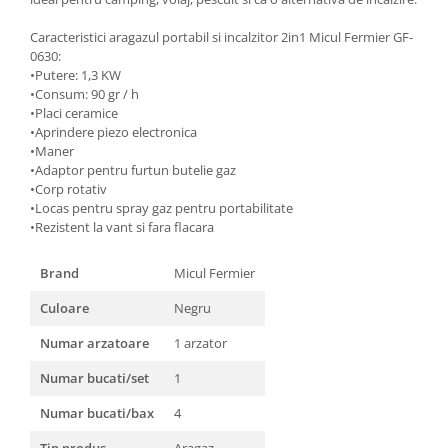
Masini de spalat vase incorporabile
Caracteristici aragazul portabil si incalzitor 2in1 Micul Fermier GF-
Masini de spalat vase
0630:
independente
•Putere: 1,3 KW
Motoburghiu/Foreza pamant
•Consum: 90 gr / h
•Placi ceramice
Pachete Incorporabile
•Aprindere piezo electronica
•Maner
Pirostrii & Arzatoare
•Adaptor pentru furtun butelie gaz
Plasa umbrire
•Corp rotativ
•Locas pentru spray gaz pentru portabilitate
Pompe de stropit
•Rezistent la vant si fara flacara
Radiatoare
Brand
Micul Fermier
Semanatoare,Plantatoare
Culoare
Negru
Sere
Sobe pe gaz & electrice
Numar arzatoare
1 arzator
Suflante & Aspiratoare
Numar bucati/set
1
Aspiratoare
Numar bucati/bax
4
Suflante Frunze