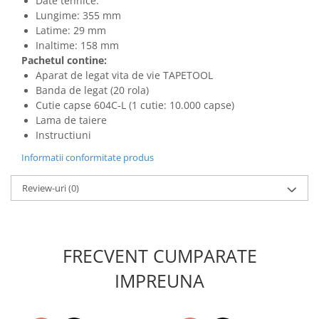
Date tehnice:
Masini de spalat vase incorporabile
Lungime: 355 mm
Latime: 29 mm
Masini de spalat vase
Inaltime: 158 mm
independente
Pachetul contine:
Motoburghiu/Foreza pamant
Aparat de legat vita de vie TAPETOOL
Pachete Incorporabile
Banda de legat (20 rola)
Cutie capse 604C-L (1 cutie: 10.000 capse)
Pirostrii & Arzatoare
Lama de taiere
Plasa umbrire
Instructiuni
Pompe de stropit
Informatii conformitate produs
Radiatoare
Review-uri
(0)
Semanatoare,Plantatoare
Sere
Sobe pe gaz & electrice
FRECVENT CUMPARATE
Suflante & Aspiratoare
IMPREUNA
Aspiratoare
Suflante Frunze