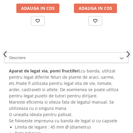
Hote bucatarie
ADAUGA IN COS
ADAUGA IN COS
Consumabile
Hota tavan
Hote cupolare
Hote decorative
Hote incorporabile
Hote insula
Descriere
Hote telescopice
Hote traditionale
Aparat de legat via, pomi fructiferi
,cu banda, utilizat
Masini de Spalat Rufe & Uscatoare
pentru legat diferite feluri de plante de araci, sarme,
etc.Poate fi utilizata pentru legat vita de vie, tomate,
Accesorii masini de spalat &
ardei, castraveti si altele. De asemenea se poate utiliza
uscatoare
pentru legat puietii de tutori pentru dirijare.
Masini automate de spalat rufe
Mareste eficienta si viteza fata de legatul manual. Se
Masini de spalat rufe cu uscator
utilizeaza cu o singura mana.
O unealta ideala pentru palisat.
Masini de spalat rufe verticale
Se foloseste impreuna cu banda de legat si cu capsele
Uscatoare de rufe
Limita de legare : 45 mm Ø (diametru)
Masini de spalat vase