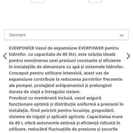
Hote bucatarie
Consumabile
Hota tavan
Hote cupolare
Descriere
Hote decorative
Hote incorporabile
EVERPOWER Vasul de expansiune EVERPOWER pentru
Hote insula
hidrofor, cu capacitate de 80 litri, este soluția ideală
pentru menținerea unei presiuni constante și eficiente
Hote telescopice
în instalațiile de alimentare cu apă și sistemele hidrofor.
Hote traditionale
Conceput pentru utilizare intensivă, acest vas de
Masini de Spalat Rufe & Uscatoare
expansiune contribuie la reducerea pornirilor frecvente
ale pompei, protejând echipamentul și prelungind
Accesorii masini de spalat &
uscatoare
durata de viață a întregului sistem.
Prevăzut cu membrană inclusă, vasul asigură
Masini automate de spalat rufe
funcționare optimă și distribuție uniformă a presiunii în
Masini de spalat rufe cu uscator
instalație, fiind potrivit pentru locuințe, gospodării,
Masini de spalat rufe verticale
sisteme de irigații și aplicații agricole. Capacitatea mare
Uscatoare de rufe
de 80 L oferă autonomie extinsă și eficiență ridicată în
utilizare, reducând fluctuațiile de presiune și șocurile
Masini de spalat vase