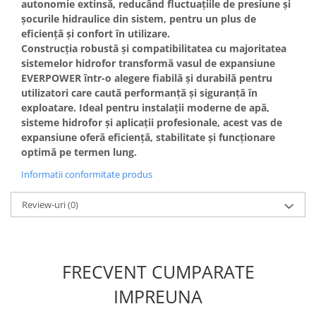
autonomie extinsă, reducând fluctuațiile de presiune și
Masini de spalat vase incorporabile
șocurile hidraulice din sistem, pentru un plus de
Masini de spalat vase
eficiență și confort în utilizare.
independente
Construcția robustă și compatibilitatea cu majoritatea
sistemelor hidrofor transformă vasul de expansiune
Motoburghiu/Foreza pamant
EVERPOWER într-o alegere fiabilă și durabilă pentru
Pachete Incorporabile
utilizatori care caută performanță și siguranță în
exploatare. Ideal pentru instalații moderne de apă,
Pirostrii & Arzatoare
sisteme hidrofor și aplicații profesionale, acest vas de
Plasa umbrire
expansiune oferă eficiență, stabilitate și funcționare
optimă pe termen lung.
Pompe de stropit
Informatii conformitate produs
Radiatoare
Semanatoare,Plantatoare
Review-uri
(0)
Sere
Sobe pe gaz & electrice
Suflante & Aspiratoare
FRECVENT CUMPARATE
Aspiratoare
IMPREUNA
Suflante Frunze