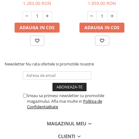
100 l, presiune max.10 bari
150 l, presiune max.10 bari
1.283,00 RON
1.859,00 RON
ADAUGA IN COS
ADAUGA IN COS
Newsletter
Nu rata ofertele si promotiile noastre
Vreau sa primesc newsletter cu promotiile
magazinului. Afla mai multe in
Politica de
Confidentialitate
MAGAZINUL MEU
CLIENTI