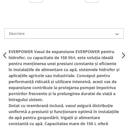
Hote bucatarie
Consumabile
Hota tavan
Hote cupolare
Descriere
Hote decorative
Hote incorporabile
Hote insula
EVERPOWER Vasul de expansiune EVERPOWER pentru
hidrofor, cu capacitate de 150 litri, este soluția ideală
Hote telescopice
pentru menținerea unei presiuni constante și eficiente
Hote traditionale
în instalațiile de alimentare cu apă, sistemele hidrofor și
Masini de Spalat Rufe & Uscatoare
aplicațiile agricole sau industriale. Conceput pentru
performanță ridicată și utilizare intensivă, acest vas de
Accesorii masini de spalat &
expansiune contribuie la protejarea pompei împotriva
uscatoare
pornirilor frecvente și la prelungirea duratei de viață a
Masini automate de spalat rufe
întregului sistem.
Masini de spalat rufe cu uscator
Dotat cu membrană inclusă, vasul asigură distribuție
Masini de spalat rufe verticale
uniformă a presiunii și funcționare optimă în instalațiile
de apă pentru gospodării, irigații și alimentare
Uscatoare de rufe
constantă cu apă. Capacitatea mare de 150 L oferă
Masini de spalat vase