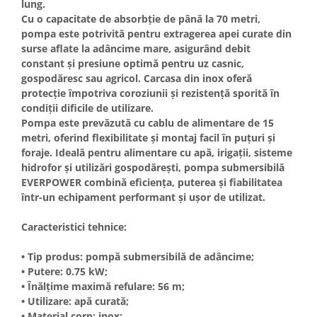
lung.
Masini de spalat vase incorporabile
Cu o capacitate de absorbție de până la 70 metri,
Masini de spalat vase
pompa este potrivită pentru extragerea apei curate din
independente
surse aflate la adâncime mare, asigurând debit
constant și presiune optimă pentru uz casnic,
Motoburghiu/Foreza pamant
gospodăresc sau agricol. Carcasa din inox oferă
Pachete Incorporabile
protecție împotriva coroziunii și rezistență sporită în
condiții dificile de utilizare.
Pirostrii & Arzatoare
Pompa este prevăzută cu cablu de alimentare de 15
Plasa umbrire
metri, oferind flexibilitate și montaj facil în puțuri și
foraje. Ideală pentru alimentare cu apă, irigații, sisteme
Pompe de stropit
hidrofor și utilizări gospodărești, pompa submersibilă
Radiatoare
EVERPOWER combină eficiența, puterea și fiabilitatea
într-un echipament performant și ușor de utilizat.
Semanatoare,Plantatoare
Sere
Caracteristici tehnice:
Sobe pe gaz & electrice
• Tip produs: pompă submersibilă de adâncime;
Suflante & Aspiratoare
• Putere: 0.75 kW;
Aspiratoare
• Înălțime maximă refulare: 56 m;
• Utilizare: apă curată;
Suflante Frunze
• Material corp: inox;