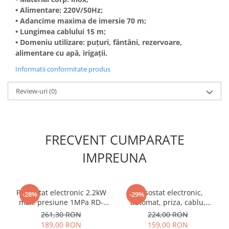
Unelte Gradinarit
• Alimentare: 220V/50Hz;
Ventilatoare & Sisteme Racire
• Adancime maxima de imersie 70 m;
• Lungimea cablului 15 m;
Aparate de aer conditionat
• Domeniu utilizare: puțuri, fântâni, rezervoare,
Ventilatoare
alimentare cu apă, irigații.
Zootehnie
Informatii conformitate produs
Foarfeci tuns oi
Incubatoare oua
Review-uri
(0)
FRECVENT CUMPARATE
IMPREUNA
Presostat electronic 2.2kW
Presostat electronic,
-28%
-29%
max. presiune 1MPa RD-
automat, priza, cablu,
EPC02
manometru, 2200W, 1"tol,
261,30 RON
224,00 RON
RAIDER
189,00 RON
159,00 RON