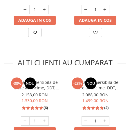
ADAUGA IN COS
ADAUGA IN COS
ALTI CLIENTI AU CUMPARAT
Pompa submersibila de
Pompa submersibila de
-38%
NOU
-28%
NOU
mare adancime, DDT,
mare adancime, DDT,
4SDM3-16, 2200 W, 16
4SDM3-20, 2500 W, 20
2.153,00 RON
2.088,00 RON
turbine, Inox, bobinaj
turbine, Inox, bobinaj
1.330,00 RON
1.499,00 RON
cupru, 200m
cupru, 250m, cablu 30m
(6)
(2)