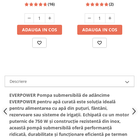
cupru, 250m, cablu 30m
(16)
(2)
Hote bucatarie
Consumabile
Hota tavan
ADAUGA IN COS
ADAUGA IN COS
Hote cupolare
Hote decorative
Hote incorporabile
Hote insula
Hote telescopice
Hote traditionale
Masini de Spalat Rufe & Uscatoare
Descriere
Accesorii masini de spalat &
EVERPOWER Pompa submersibilă de adâncime
uscatoare
EVERPOWER pentru apă curată este soluția ideală
Masini automate de spalat rufe
pentru alimentarea cu apă din puțuri, fântâni,
Masini de spalat rufe cu uscator
rezervoare sau sisteme de irigații. Echipată cu un motor
Masini de spalat rufe verticale
puternic de 750 W și construcție rezistentă din inox,
această pompă submersibilă oferă performanță
Uscatoare de rufe
ridicată, durabilitate și funcționare eficientă pe termen
Masini de spalat vase