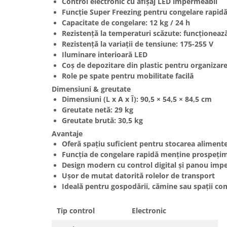
Control electronic
cu afișaj LED impermeabil
Hote bucatarie
Funcție Super Freezing
pentru congelare rapid
Capacitate de congelare:
12 kg / 24 h
Consumabile
Rezistență la temperaturi scăzute:
funcționează
Hota tavan
Rezistență la variații de tensiune:
175-255 V
Hote cupolare
Iluminare interioară LED
Hote decorative
Coș de depozitare
din plastic pentru organizar
Role pe spate
pentru mobilitate facilă
Hote incorporabile
Dimensiuni & greutate
Hote insula
Dimensiuni (L x A x Î):
90,5 × 54,5 × 84,5 cm
Hote telescopice
Greutate netă:
29 kg
Hote traditionale
Greutate brută:
30,5 kg
Masini de Spalat Rufe & Uscatoare
Avantaje
Oferă spațiu suficient pentru stocarea alimente
Accesorii masini de spalat &
Funcția de congelare rapidă menține prospeți
uscatoare
Design modern cu control digital și panou imp
Masini automate de spalat rufe
Ușor de mutat datorită rolelor de transport
Masini de spalat rufe cu uscator
Ideală pentru gospodării, cămine sau spații co
Masini de spalat rufe verticale
Uscatoare de rufe
Tip control
Electronic
Masini de spalat vase