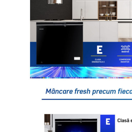
Unelte Gradinarit
Ventilatoare & Sisteme Racire
Aparate de aer conditionat
Ventilatoare
Zootehnie
Foarfeci tuns oi
Incubatoare oua