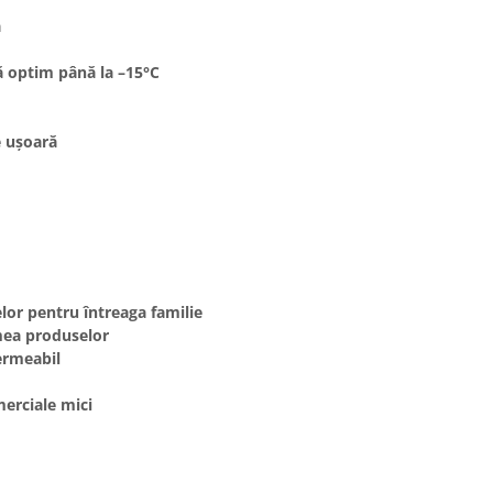
ă
 optim până la –15°C
e ușoară
lor pentru întreaga familie
mea produselor
ermeabil
merciale mici