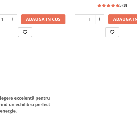
Alb, HEINNER
5
(3)
ADAUGA IN COS
ADAUGA IN
legere excelentă pentru
rind un echilibru perfect
energie.