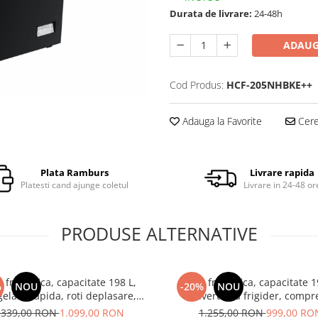
Durata de livrare:
24-48h
ADAUG
Cod Produs:
HCF-205NHBKE++
Adauga la Favorite
Cere 
Plata Ramburs
Livrare rapida
Platesti cand ajunge coletul
Livrare in 24-48 or
PRODUSE ALTERNATIVE
 frigorifica, capacitate 198 L,
Lada frigorifica, capacitate 1
%
NOU
-20%
NOU
elare rapida, roti deplasare,
convertibila frigider, compr
Argintiu, HEINNER
inverter, termostat, lumina int
.339,00 RON
1.099,00 RON
1.255,00 RON
999,00 RO