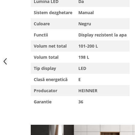
Lumina LED
Da
Masini de spalat vase incorporabile
Sistem dezghetare
Manual
Masini de spalat vase
independente
Culoare
Negru
Motoburghiu/Foreza pamant
Functii
Display rezistent la apa
Pachete Incorporabile
Volum net total
101-200 L
Pirostrii & Arzatoare
Plasa umbrire
Volum total
198 L
Pompe de stropit
Tip display
LED
Radiatoare
Clasă energetică
E
Semanatoare,Plantatoare
Producator
HEINNER
Sere
Garantie
36
Sobe pe gaz & electrice
Suflante & Aspiratoare
Aspiratoare
Suflante Frunze