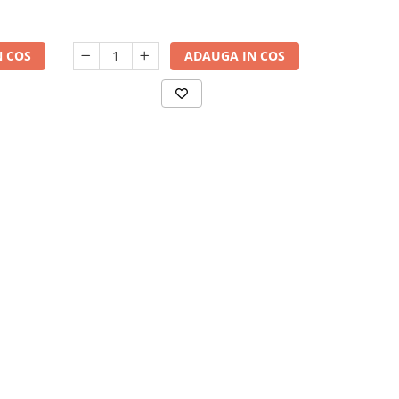
dep
 COS
ADAUGA IN COS