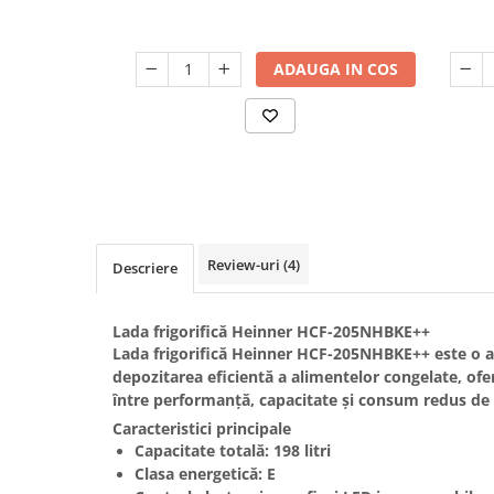
Slefuitoare
Prelungitoare
Cuptoare incorporabile
Vibratoare beton
Deshidratoare carne & fructe &
Rotopercutoare
legume
ADAUGA IN COS
Suflante & Aspiratoare
Electrocasnice mici
Surse de Curent & Panouri Solare
Aparate de vidat
Taietoare de Beton & Asfalt
Articole Menaj
Trimmere & Motocoase
Espressoare & Cafetiere
Truse de Scule & Unelte
Friteuze aer cald
Gratare Electrice
Review-uri
(4)
Descriere
Masini de gheata
Masini de tocat carne
Lada frigorifică Heinner HCF-205NHBKE++
Masini de umplut carnati
Lada frigorifică
Heinner HCF-205NHBKE++
este o a
Mixere bucatarie
depozitarea eficientă a alimentelor congelate, ofe
Prajitoare de paine
între performanță, capacitate și consum redus de 
Roboti de bucatarie
Caracteristici principale
Capacitate totală:
198 litri
Statii de calcat
Clasa energetică:
E
Furtune & Sisteme Irigatii