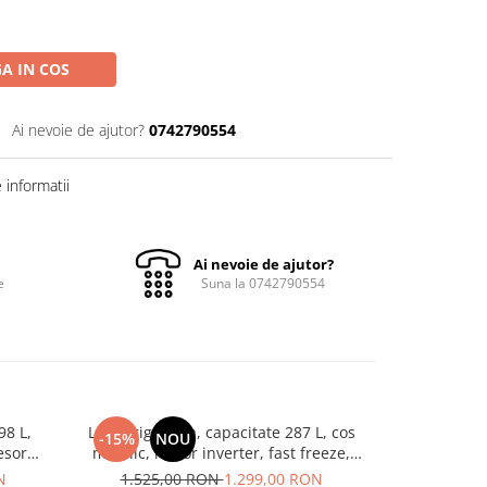
A IN COS
Ai nevoie de ajutor?
0742790554
informatii
Ai nevoie de ajutor?
e
Suna la 0742790554
98 L,
Lada frigorifica, capacitate 287 L, cos
Lada frigor
-15%
NOU
-22%
N
esor
metalic, motor inverter, fast freeze,
compresor in
erioara,
SAMUS
protectie
N
1.525,00 RON
1.299,00 RON
2.441,