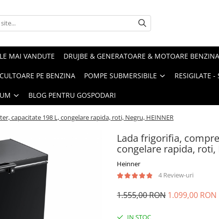
LE MAI VANDUTE
DRUJBE & GENERATOARE & MOTOARE BENZIN
ULTOARE PE BENZINA
POMPE SUBMERSIBILE
RESIGILATE 
IUM
BLOG PENTRU GOSPODARI
rter, capacitate 198 L, congelare rapida, roti, Negru, HEINNER
Lada frigorifia, compre
congelare rapida, roti
Heinner
4 Review-uri
1.555,00 RON
1.099,00 RON
IN STOC