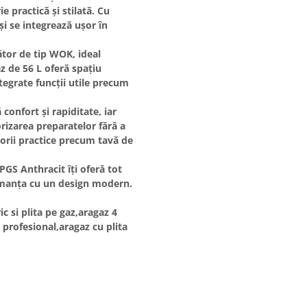
 practică și stilată. Cu
și se integrează ușor în
zător de tip WOK, ideal
z de 56 L
oferă spațiu
tegrate funcții utile precum
 confort și rapiditate, iar
izarea preparatelor fără a
sorii practice precum tavă de
GS Anthracit
îți oferă tot
ormanța cu un design modern.