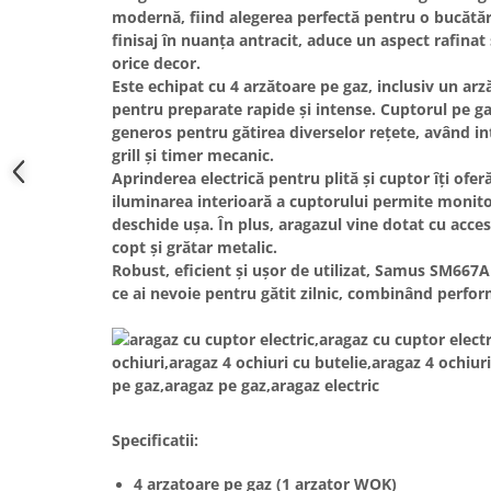
modernă, fiind alegerea perfectă pentru o bucătărie
Hote bucatarie
finisaj în nuanța antracit, aduce un aspect rafinat 
Consumabile
orice decor.
Hota tavan
Este echipat cu
4 arzătoare pe gaz
, inclusiv un ar
pentru preparate rapide și intense.
Cuptorul pe ga
Hote cupolare
generos pentru gătirea diverselor rețete, având in
Hote decorative
grill
și
timer mecanic
.
Hote incorporabile
Aprinderea electrică
pentru plită și cuptor îți oferă
Hote insula
iluminarea interioară
a cuptorului permite monitor
deschide ușa. În plus, aragazul vine dotat cu acce
Hote telescopice
copt și grătar metalic.
Hote traditionale
Robust, eficient și ușor de utilizat,
Samus SM667AP
Masini de Spalat Rufe & Uscatoare
ce ai nevoie pentru gătit zilnic, combinând perf
Accesorii masini de spalat &
uscatoare
Masini automate de spalat rufe
Masini de spalat rufe cu uscator
Masini de spalat rufe verticale
Specificatii:
Uscatoare de rufe
Masini de spalat vase
4 arzatoare pe gaz (1 arzator WOK)