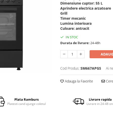
Dimensiune cuptor: 55 L
Aprindere electrica arzatoare
Grill
Timer mecanic
Lumina interioara
Culoare: antracit
IN STOC
Durata de livrare:
24-48h
ADAUG
Cod Produs:
SM667APGS
Ai n
Adauga la Favorite
Cere 
Plata Ramburs
Livrare rapida
Platesti cand ajunge coletul
Livrare in 24-48 or