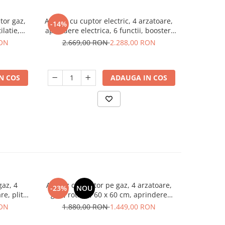
tor gaz,
Aragaz cu cuptor electric, 4 arzatoare,
Aragaz c
-14%
-24%
ilatie,
aprindere electrica, 6 functii, booster,
capacitate 
ta, negru
timer, grill, ventilatie, Inox, BEKO
60 x 60 cm
RON
2.669,00 RON
2.288,00 RON
1.9
Marco
N COS
ADAUGA IN COS
gaz, 4
Aragaz cu cuptor pe gaz, 4 arzatoare,
Aragaz cu
-23%
NOU
-13%
re, plita
grill, rotisor, 60 x 60 cm, aprindere
aprindere 
tilator,
electrica, capac sticla, Alb, Studio Casa
55
RON
1.880,00 RON
1.449,00 RON
2.2
o
Flavia