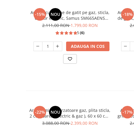
Unelte Gradinarit
Ventilatoare & Sisteme Racire
Aragaz cu 4 zone de gatit pe gaz, sticla,
Aragaz c
-15%
NOU
-18%
cuptor electric, Samus SM665AENS
de gatit,
Aparate de aer conditionat
ANTRAHCIT
2.111,00 RON
1.799,00 RON
2
Ventilatoare
5
(6)
Zootehnie
Foarfeci tuns oi
ADAUGA IN COS
Incubatoare oua
Aragaz mixt, 4 arzatoare gaz, plita sticla,
Aragaz
-22%
NOU
-17%
2 cuptoare, ( electric & gaz ), 60 x 60 cm,
grill ele
Inox, aprindere electrica, STUDIO CASA
fonta, 
3.088,00 RON
2.399,00 RON
2
Stud