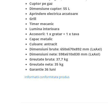
Cuptor pe gaz
Masini de spalat vase incorporabile
Dimensiune cuptor: 55 L
Masini de spalat vase
Aprindere electrica arzatoare
independente
Grill
Motoburghiu/Foreza pamant
Timer mecanic
Lumina interioara
Pachete Incorporabile
Accesorii: 1 x gratar + 1 x tava
Pirostrii & Arzatoare
Capac metalic
Culoare: antracit
Plasa umbrire
Dimensiuni brute: 650x670x892 mm (LxAxI)
Pompe de stropit
Dimensiuni nete: 598x610x830 mm (LxAxI)
Greutate bruta: 37,7 kg
Radiatoare
Greutate neta: 35 kg
Semanatoare,Plantatoare
Garantie 36 luni
Sere
Informatii conformitate produs
Sobe pe gaz & electrice
Suflante & Aspiratoare
Aspiratoare
Suflante Frunze