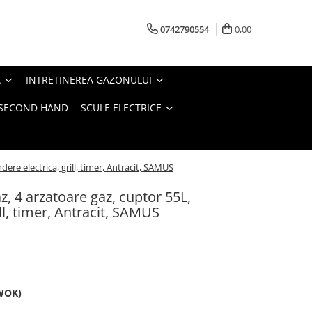
0742790554
0,00
A
INTRETINEREA GAZONULUI
- SECOND HAND
SCULE ELECTRICE
ere electrica, grill, timer, Antracit, SAMUS
z, 4 arzatoare gaz, cuptor 55L,
ill, timer, Antracit, SAMUS
 WOK)