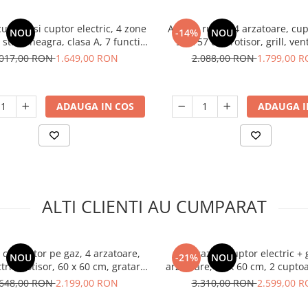
u plita si cuptor electric, 4 zone
Aragaz rustic, 4 arzatoare, cup
NOU
-14%
NOU
 sticla neagra, clasa A, 7 functii,
57 x 57 cm, rotisor, grill, vent
60 L, 60 cm, Inox, SAMUS
aprindere electrica, gratare fon
.017,00 RON
1.649,00 RON
2.088,00 RON
1.799,00 
+ plita inox, Studio Casa 
ADAUGA IN COS
ADAUGA I
ALTI CLIENTI AU CUMPARAT
 cu cuptor pe gaz, 4 arzatoare,
Aragaz cu cuptor electric + 
NOU
-21%
NOU
ctric, rotisor, 60 x 60 cm, gratare
arzatoare, 60 x 60 cm, 2 cuptoa
clasa A, aprindere electrica, gri,
sticla, aprindere electrica, ven
.648,00 RON
2.199,00 RON
3.310,00 RON
2.599,00 
io Casa Scala Graphite Grey
Inox, Studio Casa Duett