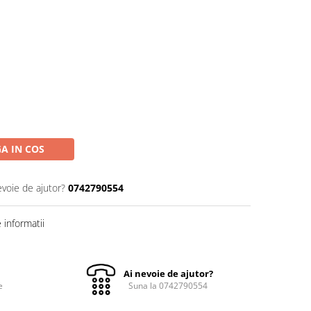
A IN COS
evoie de ajutor?
0742790554
informatii
Ai nevoie de ajutor?
e
Suna la 0742790554