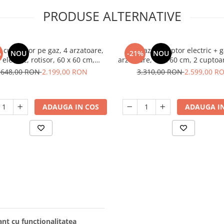
PRODUSE ALTERNATIVE
 cu cuptor pe gaz, 4 arzatoare,
Aragaz cu cuptor electric + g
%
NOU
-21%
NOU
l electric, rotisor, 60 x 60 cm,
arzatoare, 60 x 60 cm, 2 cuptoar
are fonta, clasa A, aprindere
sticla, aprindere electrica, vent
.648,00 RON
2.199,00 RON
3.310,00 RON
2.599,00 R
ctrica, gri, Studio Casa Scala
Inox, Studio Casa Duett
Graphite Grey
ADAUGA IN COS
ADAUGA IN
t cu funcționalitatea