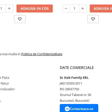
ADAUGA IN COS
ADAUGA I
la mai multe in
Politica de Confidentialitate
DATE COMERCIALE
 Plata
Sc Hab Family SRL
e Retur
J40/10355/2011
Produselor
RO 29037750
Drumul Taberei nr 39
L
Bucuresti, Bucuresti
Contacteaza-ne