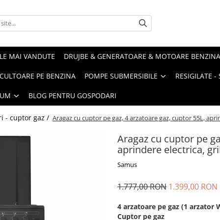
LE MAI VANDUTE
DRUJBE & GENERATOARE & MOTOARE BENZIN
ULTOARE PE BENZINA
POMPE SUBMERSIBILE
RESIGILATE 
IUM
BLOG PENTRU GOSPODARI
i - cuptor gaz /
Aragaz cu cuptor pe gaz, 4 arzatoare gaz, cuptor 55L, aprind
Aragaz cu cuptor pe ga
aprindere electrica, gr
Samus
1.777,00 RON
1.399,00 RON
4 arzatoare pe gaz (1 arzator
Cuptor pe gaz