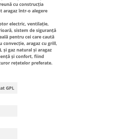
reună cu construcția
t aragaz într-o alegere
tor electric
,
ventilație
,
rioară
,
sistem de siguranță
eală pentru cei care caută
u convecție
,
aragaz cu grill
,
 și gaz natural
și
aragaz
ență și confort, fiind
uror rețetelor preferate.
tat GPL