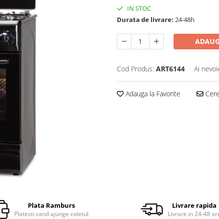
IN STOC
Durata de livrare:
24-48h
ADAUG
Cod Produs:
ART6144
Ai nevoi
Adauga la Favorite
Cere 
Plata Ramburs
Livrare rapida
Platesti cand ajunge coletul
Livrare in 24-48 or