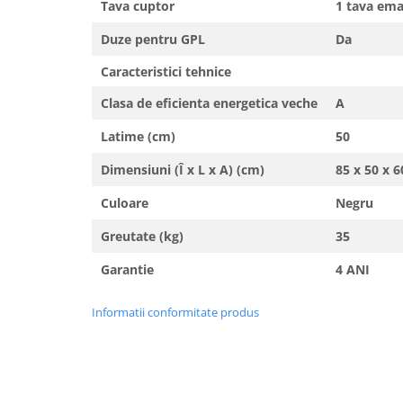
Tava cuptor
1 tava ema
Duze pentru GPL
Da
Caracteristici tehnice
Clasa de eficienta energetica veche
A
Latime (cm)
50
Dimensiuni (Î x L x A) (cm)
85 x 50 x 6
Culoare
Negru
Greutate (kg)
35
Garantie
4 ANI
Informatii conformitate produs