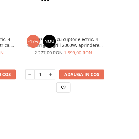
tic, 4
Aragaz rustic cu cuptor electric, 4
Aragaz cu pl
-17%
NOU
-18%
N
trica,
ochiuri gaz, grill 2000W, aprindere
zone de gatit
Bej,
electrica, gratare din fonta, Beige,
ON
2.277,00 RON
1.899,00 RON
2.017,
Samus
 COS
ADAUGA IN COS