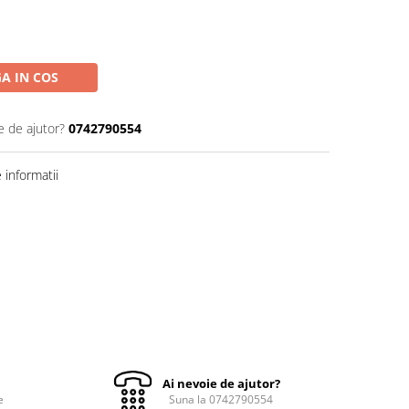
A IN COS
e de ajutor?
0742790554
informatii
Ai nevoie de ajutor?
e
Suna la 0742790554