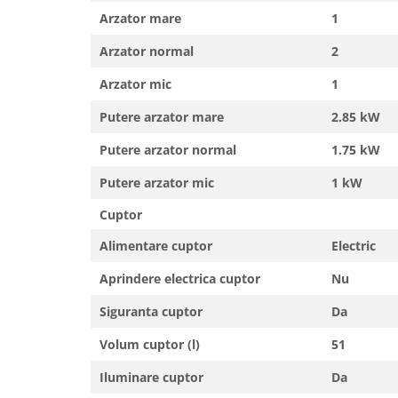
Unelte Gradinarit
Arzator mare
1
Ventilatoare & Sisteme Racire
Arzator normal
2
Aparate de aer conditionat
Arzator mic
1
Ventilatoare
Zootehnie
Putere arzator mare
2.85 kW
Foarfeci tuns oi
Putere arzator normal
1.75 kW
Incubatoare oua
Putere arzator mic
1 kW
Cuptor
Alimentare cuptor
Electric
Aprindere electrica cuptor
Nu
Siguranta cuptor
Da
Volum cuptor (l)
51
Iluminare cuptor
Da