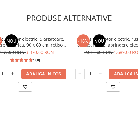
PRODUSE ALTERNATIVE
cu cuptor electric, 5 arzatoare,
Aragaz cu cuptor electric, rus
%
NOU
-16%
NOU
re electrica, 90 x 60 cm, rotisor,
arzatoare gaz, aprindere elec
ntilatoare, grill electric, Inox,
gratare fonta, lumina, GPL, 
.999,00 RON
3.370,00 RON
2.017,00 RON
1.689,00 R
Studio Casa
NOBELTEK
5
(4)
ADAUGA IN COS
ADAUGA IN