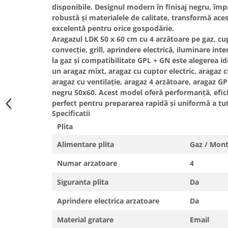
disponibile. Designul modern în finisaj
negru
, împ
Masini de spalat vase incorporabile
robustă și materialele de calitate, transformă aces
Masini de spalat vase
excelentă pentru orice gospodărie.
independente
Aragazul LDK
50 x 60 cm
cu
4 arzătoare pe gaz
,
cup
Motoburghiu/Foreza pamant
convecție
,
grill
,
aprindere electrică
,
iluminare inte
la gaz
și compatibilitate
GPL + GN
este alegerea id
Pachete Incorporabile
un
aragaz mixt
,
aragaz cu cuptor electric
,
aragaz c
Pirostrii & Arzatoare
aragaz cu ventilație
,
aragaz 4 arzătoare
,
aragaz GPL
negru 50x60
. Acest model oferă performanță, efici
Plasa umbrire
perfect pentru prepararea rapidă și uniformă a tut
Pompe de stropit
Specificatii
Radiatoare
Plita
Semanatoare,Plantatoare
Alimentare plita
Gaz / Mon
Sere
Numar arzatoare
4
Sobe pe gaz & electrice
Siguranta plita
Da
Suflante & Aspiratoare
Aprindere electrica arzatoare
Da
Aspiratoare
Suflante Frunze
Material gratare
Email