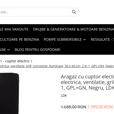
LE MAI VANDUTE
DRUJBE & GENERATOARE & MOTOARE BENZIN
ULTOARE PE BENZINA
POMPE SUBMERSIBILE
RESIGILATE 
IUM
BLOG PENTRU GOSPODARI
i - cuptor electric /
ctrica, ventilatie, grill, convectie, iluminare, 50 x 60 cm, 2 in 1, GPL+GN, Neg
Aragaz cu cuptor electr
electrica, ventilatie, gr
1, GPL+GN, Negru, LD
LDK
1.688,00 RON
1.399,00 RON