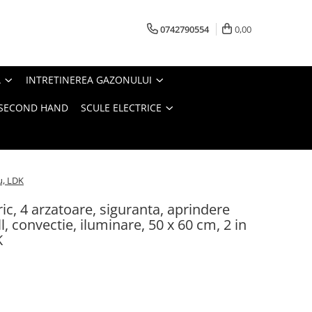
0742790554
0,00
A
INTRETINEREA GAZONULUI
- SECOND HAND
SCULE ELECTRICE
ru, LDK
ic, 4 arzatoare, siguranta, aprindere
ill, convectie, iluminare, 50 x 60 cm, 2 in
K