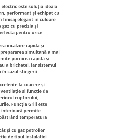
 electric
este soluția ideală
rn, performant și echipat cu
n finisaj elegant în culoare
 gaz cu precizia și
perfectă pentru orice
eră încălzire rapidă și
ru prepararea simultană a mai
mite pornirea rapidă și
sau a brichetei, iar
sistemul
n cazul stingerii
xcelente la coacere și
u
ventilație
și
funcție de
teriorul cuptorului,
urile. Funcția
Grill
este
 interioară
permite
, păstrând temperatura
 cât și cu
gaz petrolier
ție de tipul instalației