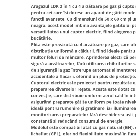
Hote bucatarie
Aragazul LDK
2 în 1
cu
4 arzătoare pe gaz
și
cuptor
pentru cei care își doresc un aparat de gătit mode
Consumabile
funcții avansate. Cu dimensiuni de
50 x 60 cm
și u
Hota tavan
neagră
, acest model îmbină avantajele gătitului pe
Hote cupolare
versatilitatea unui cuptor electric, fiind alegerea 
bucătărie.
Hote decorative
Plita este prevăzută cu
4 arzătoare pe gaz
, care of
Hote incorporabile
distribuție uniformă a căldurii, fiind ideale pent
Hote insula
multor feluri de mâncare.
Aprinderea electrică
per
Hote telescopice
sigură a arzătoarelor, fără utilizarea chibriturilor 
de siguranță la gaz
întrerupe automat alimentarea î
Hote traditionale
accidentale a flăcării, oferind un plus de protecție.
Masini de Spalat Rufe & Uscatoare
Cuptorul electric
este proiectat pentru rezultate e
Accesorii masini de spalat &
prepararea diverselor rețete. Acesta este dotat c
uscatoare
convecție
, care distribuie uniform aerul cald în in
Masini automate de spalat rufe
asigurând preparate gătite uniform pe toate nivel
ideală pentru rumenire și gratinare, iar
iluminarea
Masini de spalat rufe cu uscator
monitorizarea preparatelor fără deschiderea ușii
Masini de spalat rufe verticale
constantă și reducând consumul de energie.
Uscatoare de rufe
Modelul este compatibil atât cu
gaz natural (GN)
,
Masini de spalat vase
lichefiat (GPL)
, oferind flexibilitate maximă în func